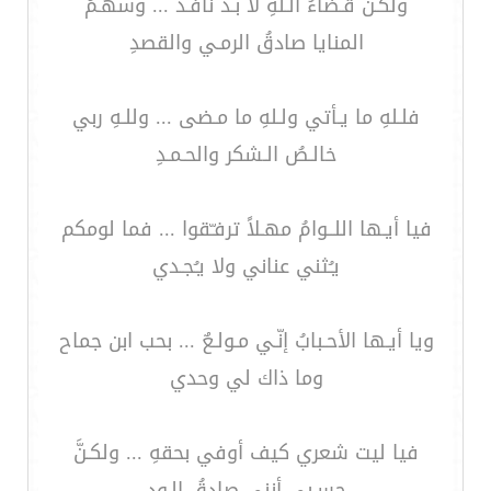
ولكـن قـضاءُ الـلهِ لا بـد نافـذٌ ... وسهـمُ
المنايا صادقُ الرمـي والقصدِ
فلـلهِ ما يـأتي ولـلهِ ما مـضى ... وللـهِ ربي
خالـصُ الـشكر والحـمـدِ
فيا أيـها اللــوامُ مهـلاً ترفـّقوا ... فما لومكم
يـُثني عناني ولا يـُجـدي
ويا أيـها الأحـبابُ إنّـي مـولـعٌ ... بحب ابن جماح
وما ذاك لي وحدي
فيا ليت شعري كيف أوفي بحقهِ ... ولكـنَّ
حسـبي أنني صادقُ الـودِ