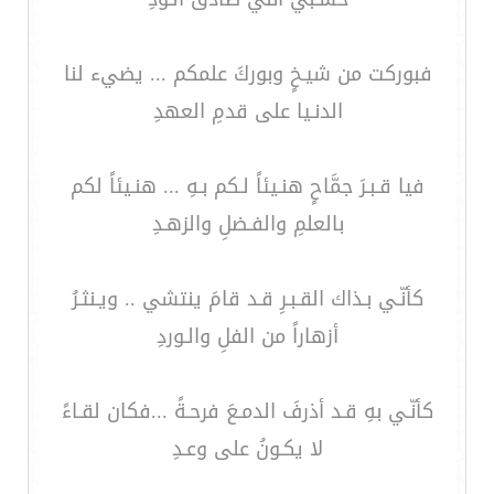
فبوركت من شيـخٍ وبوركَ علمكم ... يضيء لنا
الدنـيا على قدمِ العهدِ
فيا قـبـرَ جمَّاحٍ هنـيئاً لـكم بـهِ ... هنـيئاً لكم
بالعلمِ والفـضلِ والزهـدِ
كأنّـي بـذاك القـبـرِ قـد قامَ ينتشي .. ويـنثـرُ
أزهاراً من الفلِ والـوردِ
كأنّـي بهِ قـد أذرفَ الدمـعَ فرحـةً ...فكان لقـاءً
لا يكـونُ على وعـدِ