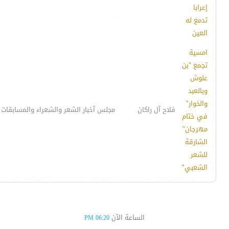
إعرابا
تدمع له
العين
امسية
تجمع "بن
علوش
وبالعبد
والخوار"
فلاح آل راكان
مجلس آخبار الشعر والشعراء والمسابقات 
في ختام
مهرجان"
الشارقة
للشعر
الشعبي"
الساعة الآن
06:20 PM