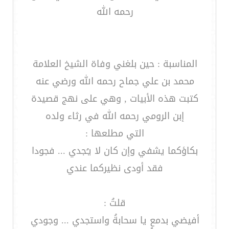
رحمه الله
المناسبة : حين بلغني وفاة الشيخ العلامة
محمد بن علي جماح رحمه الله ورضي عنه
كتبت هذه الأبيات , وهي على نهج قصيدة
إبن الرومي رحمه الله في رثاء ولده
التي مطلعها :
بكاؤكما يشفي وإن كان لا يـُجدي ... فجودا
فقد أودى نظيركما عندي
قلتُ :
أفيضي بدمعٍ يا سحابةُ واستجدي ... وجودي