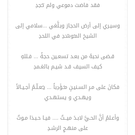
فقد فاضت دموعي ولم تـُجدِ
وسيـري إلى أرض الحجاز وبـلَّغي ...سلامي إلى
الشيخ المـُوسّـَدِ في اللحدِ
قـضى نحبهُ من بعـد تسعـين حجةً ... فـللهِ
كيف السيف قـد شيـم بالغـمدِ
فكانَ على مـرِ السـنيـنِ مـُـؤَدِباً ... يـُعـلّـمُ أجـيـالاً
ويهـدي و يستهـدي
وأعـلمُ أنَّ الحـيَّ لابـدَ ميــتٌ .... فيـا حـبـذا مـوتٌ
على منهـجِ الرشـدِ