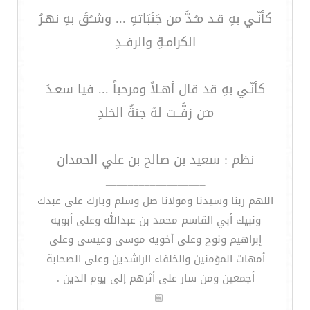
كأنّـي بهِ قـد مـُـدَّ من جَنَبَاتهِ ... وشــُقَ بهِ نهـرُ
الكرامـةِ والرفــدِ
كأنّـي بهِ قد قال أهـلاً ومرحباً ... فيا سعـدَ
مـَن زفَّــت لهُ جنةُ الخلدِ
نظم : سعيد بن صالح بن علي الحمدان
__________________
اللهم ربنا وسيدنا ومولانا صل وسلم وبارك على عبدك
ونبيك أبي القاسم محمد بن عبدالله وعلى أبويه
إبراهيم ونوح وعلى أخويه موسى وعيسى وعلى
أمهات المؤمنين والخلفاء الراشدين وعلى الصحابة
أجمعين ومن سار على أثرهم إلى يوم الدين .