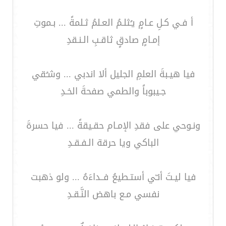
أ فـي كـلِ عـامٍ يـُثلـمُ العـلمُ ثـلمةً ... بـموتِ
إمـامٍ صادقٍ ثاقـبِ الـنـقدِ
فيا هيـبةَ العلمِ الجليل ألا اندبي ... وشـُقي
جـيبوباً والطمي صفحةَ الخـدِ
ونـوحي على فقدِ الإمـام حقـيقةً ... فيا حسرةَ
الباكي ويا حرقة الـفـقـدِ
فيا ليـتَ أنـّي أستـطيعُ فــداءَهُ ... ولو ذهبت
نفسي مـع باهض النَّـقـدِ