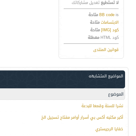
لا تستطيع
تعديل مشاركاتك
is
BB code
متاحة
الابتسامات
متاحة
كود [IMG]
متاحة
كود HTML
معطلة
قوانين المنتدى
المواضيع المتشابهه
الموضوع
نشرا للسنة وقمعا للبدعة
أكبر مكتبه أكس بي أسرار أوامر مفتاح تسجيل الخ
خفايا الرجيستري