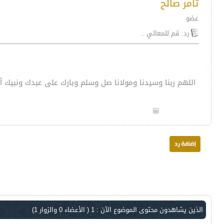
ثامر صالح
عضو
رد: قم للمعالي ..
اللهم ربنا وسيدنا ومولانا صل وسلم وبارك على عبدك ونبيك 
الذين يشاهدون محتوى الموضوع الآن : 1
( الأعضاء 0 والزوار 1)