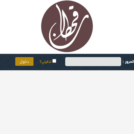
مرور :
تذكرني؟