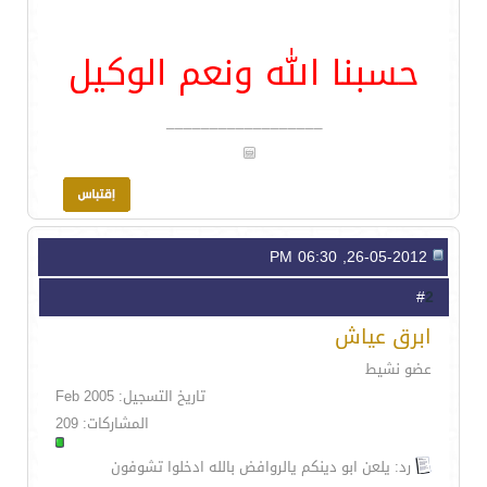
حسبنا الله ونعم الوکیل
__________________
26-05-2012, 06:30 PM
2
#
ابرق عياش
عضو نشيط
تاريخ التسجيل: Feb 2005
المشاركات: 209
رد: يلعن ابو دينكم يالروافض بالله ادخلوا تشوفون