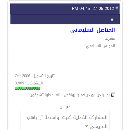
27-05-2012, 04:45 PM
7
#
المناضل السليماني
مشرف
المجلس الاسلامي
تاريخ التسجيل: Oct 2006
المشاركات: 3,909
رد: يلعن ابو دينكم يالروافض بالله ادخلوا تشوفون
اقتباس:
المشاركة الأصلية كتبت بواسطة آل زاهب
القريشي