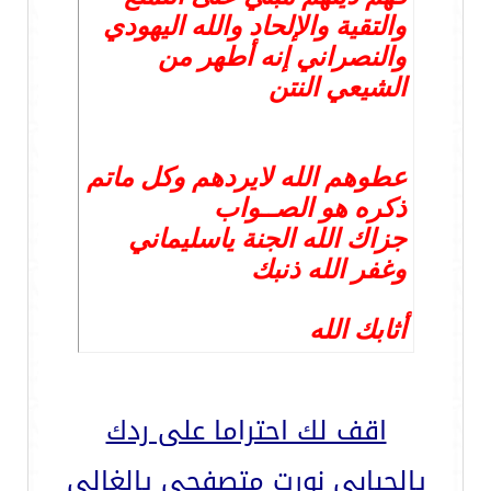
والتقية والإلحاد والله اليهودي
والنصراني إنه أطهر من
الشيعي النتن
عطوهم الله لايردهم وكل ماتم
ذكره هو الصــواب
جزاك الله الجنة ياسليماني
وغفر الله ذنبك
أثابك الله
اقف لك احتراما على ردك
يالحبابي نورت متصفحي يالغالي