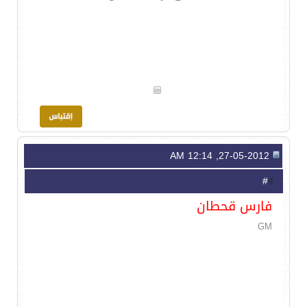
27-05-2012, 12:14 AM
4
#
فارس قحطان
GM