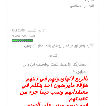
المجلس الاسلامي
تاريخ التسجيل: Oct 2006
المشاركات: 3,909
رد: يلعن ابو دينكم يالروافض بالله ادخلوا تشوفون
اقتباس:
المشاركة الأصلية كتبت بواسطة ابن زابن
الحبابي
يالربع لاتهاودونهم في دينهم
هؤلاء مايرضون أحد يتكلم في
معتقداتهم وسب ديننا جزء من
عقيدتهم
فهم دينهم مبني على التمتع