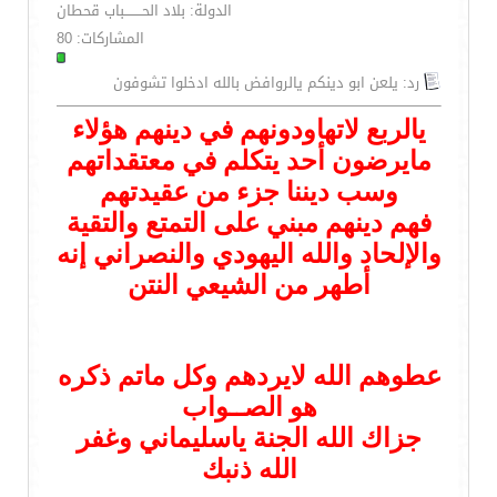
الدولة: بلاد الحــــــــباب قحطان
المشاركات: 80
رد: يلعن ابو دينكم يالروافض بالله ادخلوا تشوفون
يالربع لاتهاودونهم في دينهم هؤلاء
مايرضون أحد يتكلم في معتقداتهم
وسب ديننا جزء من عقيدتهم
فهم دينهم مبني على التمتع والتقية
والإلحاد والله اليهودي والنصراني إنه
أطهر من الشيعي النتن
عطوهم الله لايردهم وكل ماتم ذكره
هو الصــواب
جزاك الله الجنة ياسليماني وغفر
الله ذنبك