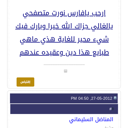
ارحب يافارس نورت متصفحي
يالغالي جزاك الله خيرا وبارك فيك
شيء محير للغاية هذي ماهي
طبايع هذا دين وعقيده عندهم
__________________
27-05-2012, 04:50 PM
9
#
المناضل السليماني
مشرف