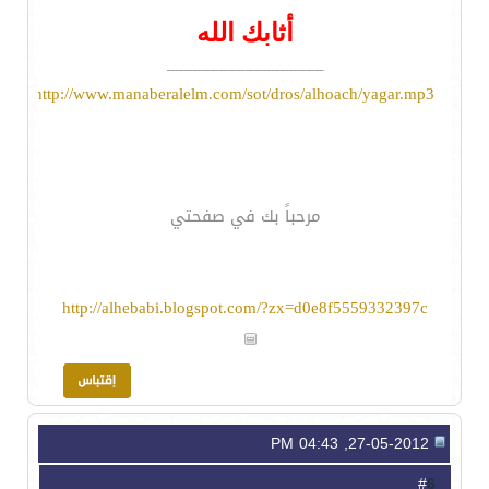
أثابك الله
__________________
http://www.manaberalelm.com/sot/dros/alhoach/yagar.mp3
مرحباً بك في صفحتي
http://alhebabi.blogspot.com/?zx=d0e8f5559332397c
27-05-2012, 04:43 PM
6
#