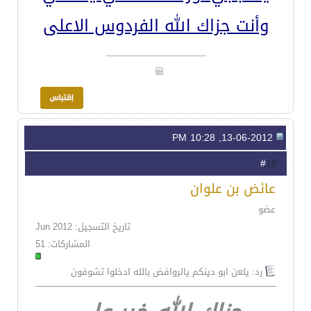
وأنت جزاك الله الفردوس الاعلى
__________________
13-06-2012, 10:28 PM
10
#
عائض بن علوان
عضو
تاريخ التسجيل: Jun 2012
المشاركات: 51
رد: يلعن ابو دينكم يالروافض بالله ادخلوا تشوفون