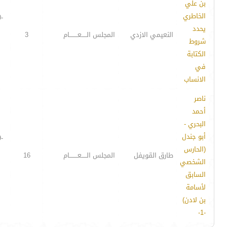
بن علي
الخاطري
-
يحدد
النعيمي الازدي
المجلس الـــــعــــــــام
3
شروط
الكتابة
في
الانساب
ناصر
أحمد
البحري -
أبو جندل
-
(الحارس
طارق القويفل
المجلس الـــــعــــــــام
16
الشخصي
السابق
لأسامة
بن لادن)
-1-