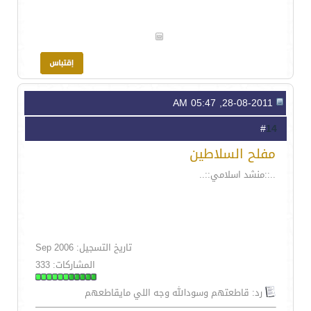
28-08-2011, 05:47 AM
14
#
مفلح السلاطين
..::منشد اسلامي::..
تاريخ التسجيل: Sep 2006
المشاركات: 333
رد: قاطعتهم وسودالله وجه اللي مايقاطعهم