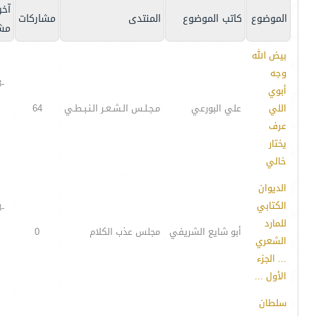
آخر
الموضوع
كاتب الموضوع
المنتدى
مشاركات
مش
بيض الله
وجه
-
أبوي
اللي
علي البورعي
مـجـلـس الـشـعـر الـنـبـطـي
64
عرف
يختار
خالي
الديوان
الكتابي
-
للمارد
أبو شايع الشريفي
مجلس عذب الكلام
0
الشعري
... الجزء
الأول ...
سلطان