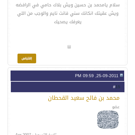
سلام يامحمد بن حسين ويش بلاك حامي في الرافضه
ويش عقيتك انكانك سني فانت نايم والوجب من اللي
يعرفك يصحيك
25-09-2011, 09:59 PM
15
#
محمد بن فالح سعيد القحطان
عضو
تاريخ التسجيل: Apr 2007