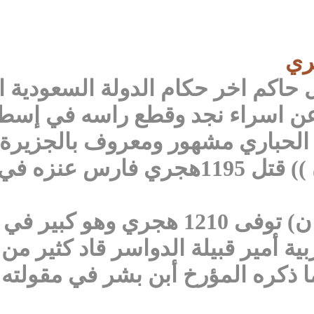
بطل حاكم اخر حكام الدولة السعودي
عن اسراء نجد وقطع راسه في إسط
3. جديع بن هذال (( راع الحصان )) قتل 5
4 – شارع بن قويد (راعي الحصان) توف
 أمير قبيلة الدواسر قاد كثير من ا
 ذكره المؤرخ أبن بشر في مقولته 