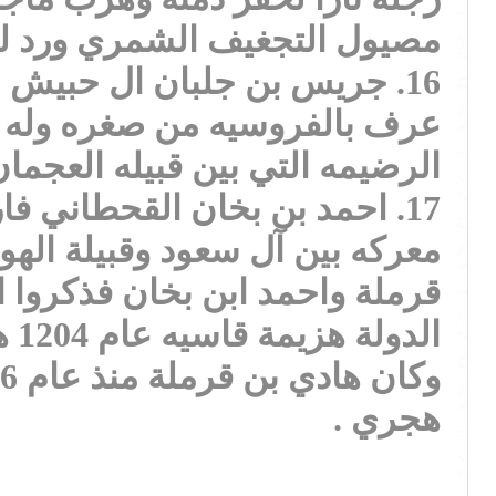
مصيول التجغيف الشمري ورد له ذكر في
16. جريس بن جلبان ال حبيش
عرف بالفروسيه من صغره وله مخ
الرضيمه التي بين قبيله العجمان
17. احمد بن بخان القحطاني 
معركه بين آل سعود وقبيلة اله
قرملة واحمد ابن بخان فذكروا ا
ال
هجري .