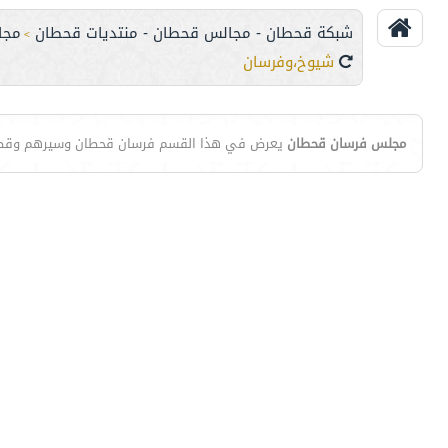
شبكة قحطان - مجالس قحطان - منتديات قحطان
مجا
>
شيوخ،وفرسان
مجلس فرسان قحطان
يعرض في هذا القسم فرسان قحطان وسيرهم وق