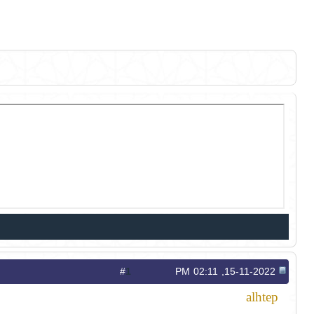
1
#
15-11-2022, 02:11 PM
alhtep