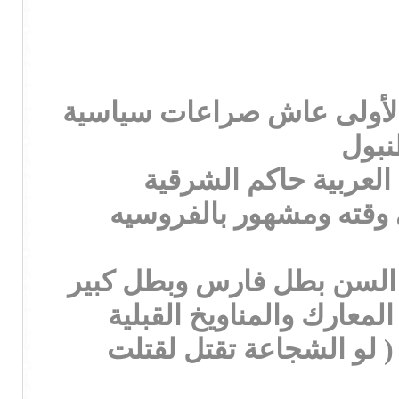
ة الأولى عاش صراعات سياسية
نبول
119هجري فارس عنزه في وقته ومشهور بالفروسيه
ى 1210 هجري وهو كبير في السن بطل فارس وبطل كبير
لمعارك والمناويخ القبلية
( لو الشجاعة تقتل لقتلت