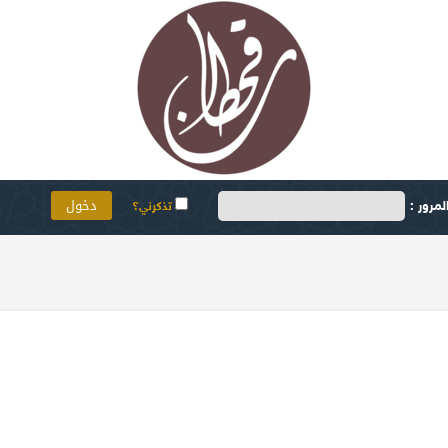
مرور :
تذكرني؟