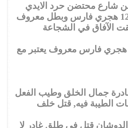
ومن شارع محتضن حرد الايدي
5. مسعود البريعصي (( حصان بليس )) من علوى من مطير قتل 1205 هجري فارس وبطل معروف
بقت الآفاق في الشجاعة
. مطلق بن محمد الجرباء (( زقام )) أمير شمر في وقته قتل 1212 هجري فارس معروف يعتبر مع
نادرة جمال الخلق وطيب الفعل
ات الطيبة فيه, قتل خلف
لدوشان قتل في طلق غادر لا