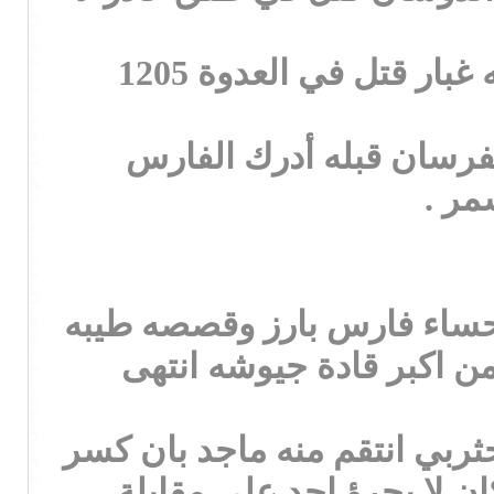
10. سطام بن مطلق بن محمد الجرباء (( طهماز )) فارس لا يشق له غبار قتل في العدوة 1205
فرسان قبله أدرك الفارس
مر .
احساء فارس بارز وقصصه طيبه
من اكبر قادة جيوشه انتهى
ربي انتقم منه ماجد بان كسر
ن لا يجرؤ احد على مقابلة