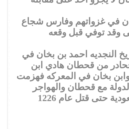
مان في غزواتهم وفارس شجاع
ى وقد توفي قبل وقعه
يخ النجديه احمد بن بخان في
جحادر من قحطان هادي ابن
ه وابن بخان في المعركه فهزمت
ائل معارك الدولة مع قحطان والهواجر
وكان هادي بن قرملة منذ عام 1206 من اشد المخلصين للدولة السعودية حتى قتل عام 1226