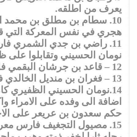
يعرف من اطلقه.
هجري في نفس المعركة التي قت
11. راضي بن جدي الشمري فا
نومان الحسيني وتقابلوا على 
12 – قاعد بن جرشان البقمي فارس شهير
13 – فغران بن منديل الخالدي فارس معروف من جيش ابن عريعر
14.نومان الحسيني الظفيري ك
اضافة الى وفده على الامراء وا
حكم سعدون بن عريعر على الاحساء عام 
15. مصيول التجغيف فارس مع
رجله ثارا لخفر ذمته وهرب ماجد