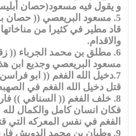
و يقول فيه مسعود(حصان أبليس)
قاد مطير في كثيرا من مناخاتها
والاقدام.
مسعود البريعصي وجديع ابن هذ
7.دخيل الله الفغم (( ابو فراسن )) فارس عظيم لا يشق له غبار,
قتل دخيل الله الفغم في الصهبه قرب حا
8. خلف الفغم (( السنافي )) 
فكان انسان كامل والكمال لله 
الفغم في نفس المعركه التي قتل في
9. وطبان بن محمد الدويش فا