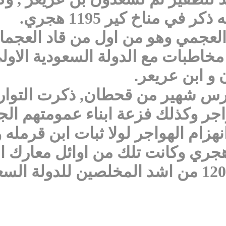
 مناخ كير 1195 هجري.
 العجمي وهو من اول من قاد العج
اطبات مع الدولة السعودية الاول
 و ابن عريعر.
فارس شهير من قحطان, ذكرت التوار
واجر وكذلك فزعة ابناء عمومتهم ال
نهزام الهواجر لولا ثبات ابن قرمل
دولة هزيمة قاسيه عام 1204 هجري وكانت تلك من او