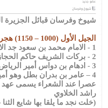
عضو جديد
شيوخ،وفرسان
شيوخ وفرسان قبائل الجزيرة ال
الجيل الأول (1000 – 1150) هجري
1 - الامام محمد بن سعود جد الاسرة الحاكمة (ال سعود) بطل ثائر أسس الدولة من الصحراء
2 - بركات الشريف حاكم الحجاز اخذ شهرة واسعة
3 - ادهام بن دواس أمير الرياض اخذ شهرة واسعة
4 – عامر بن بدران بطل وهو أم
عصرا عند الشعراء يسمى عهد ب
راشد الخلاوي
(خلت نجد ما يلقا بها شايع الثنا