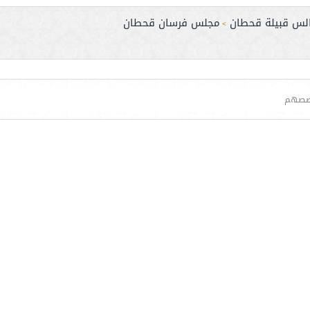
لس قبيلة قحطان
مجلس فرسان قحطان
>
صصهم