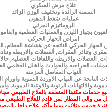
علاج مرض السكري
السمنة الزائدة وتخفيف الوزن الزائد
عمليات شفط الدهون
الروماتيزم الجزئي
عيون بجهاز الليزر, والعمليات العظمية والعامو
امراض الجهاز الحركي
الجهاز الحركي الناتجه عن هشاشة العظام, ال
فقري وتناذر الفقرات, ألعضلات والاربطه وتناذر
ات, العضلات والاربطه واللفافات العضليه, حالا
عمليات الجراحيه والحوادث والخلل العظمي ا
التهاب المفاصل المزمنة
ات الناتجة عن التهاب الاوردة الدموية واورام ال
دموية والالتهابات الرئوية,والاوعية الدموية, 
ع خدمات مكتبنا المتعلقة بالعلاج الطبيعي مجان
ل من والى المطار لمن قادم للعلاج الطبيعي مج
فترة خمس وثلاثين يوما وأكثر علاج داخل المصح