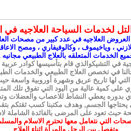
تل لخدمات السياحة العلاجيه في 
لعروض العلاجيه في عدد كبير من مصحات العل
 لازني ، وياخيموف ، وكالوفيفاري ، ومصح الاعاقه
يع الخدمات المتعلقه بالعلاج الطبيعي مجانيه .
ية في التشيكوالذي قام بتأسيسها كوادر عربية 
جالنا في تخصص العلاج الطبيعي والخدمات الطبية
التي لها تاريخ عريق وشهرة أوروبية واسعة ح
وي على كمية عالية من اليود التي تفوق تلك الم
ذي بدوره يعطي النشاط للاعصاب والعضلات وتخف
ي يحتاجها الجسم, وهدف مكتبنا كسب ثقتكم بتق
حة حيث تعود على المرضى بالفائدة الشاملة لا
حات التي نتعامل معها تحترم الاسلام والمسل
وتفصل بين الرجل والمرأة اثناء العلاج