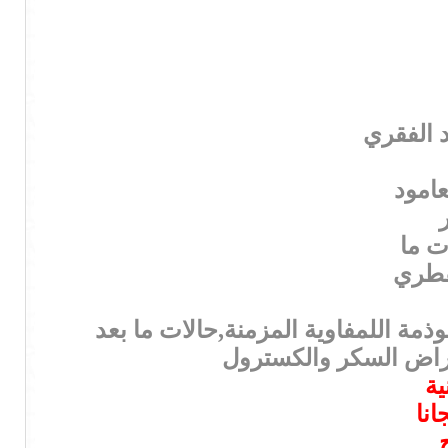
د الفقري
عامود
ت ما
لفطري
وذمة اللمفاوية المزمنة,حالات ما بعد
وأمراض السكر والكسترول
ية
انا