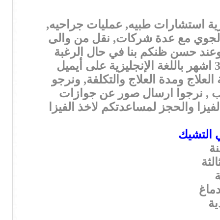
زية استشارات طبيه, عمليات جراحيه,
لجوي مع عدة شركات, نقل من والى
وعند حسن ظنكم بنا في حال الرغبة
بالحضور للعلاج يرجى إرسال التقارير الطبية المتعلقة بحالة المريض مدة اصدارها 3 اشهر باللغة الإنجليزية على أيميل
علاج ومدة العلاج والتكلفة, ونرجو
يب , نرجوا ارسال صور عن جوازات
يزا والحجز لمساعدتكم لاخذ الفيزا
 التشيك
نة
لثة
ة
دماغ
ية