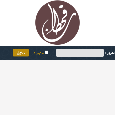
مرور :
تذكرني؟