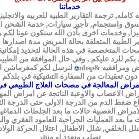
خدماتنا
مله, ترجمة التقارير الطبيه للعربيه والانجلي
ق واستجمام, تأجير سيارات, خدمة الشحن ا
زا, وخدمات اخرى بأذن الله سنكون عونا لكم 
ات المتخصصة في هذه الحالة لتحديد إمكانية ال
بكم للرد عليكم , وفي حال الموافقة من الطب
ومرافقيه &nbsp
لنرسل لكم كمفرماشن الف
دون تعقيدات من السفارة التشيكية في بلدكم
امراض المعالجة في مصحات العلاج الطبيعي في
اض الاعصاب والاوعية الناتجة عن امراض المه
اع ضغط الدم من الدرجة الاولى حتى الدرجة الثا
امراض العصبية حالات ما بعد الجلطات الدماغي
 ما بعد العمليات الجراحية للعامود الفقري وال
لل الخلقي, شلل الاطفال, اعتلال الحركة الولاد
تصلب متعدد او منتثر