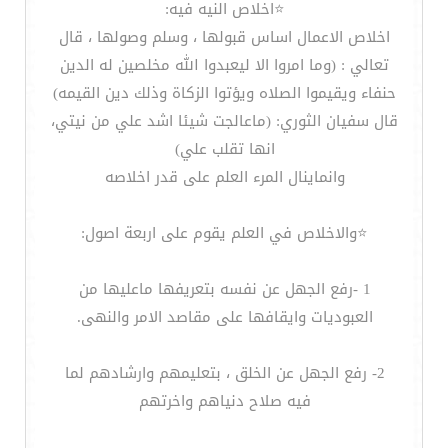
‏⭐️اخلاص النيه فيه:
اخلاص الاعمال اساس قبولها ، وسلم وصولها ، قال
تعالي : (وما امروا الا ليعبدوا الله مخلصين له الدين
حنفاء ويقيموا الصلاه ويؤتوا الزكاة وذلك دين القيمه)
قال سفيان الثوري: (ماعالجت شيئا اشد علي من نيتي،
انها تقلب علي)
وانماينال المرء العلم على قدر اخلاصه
‏⭐️والاخلاص في العلم يقوم على اربعة اصول:
1 -رفع الجهل عن نفسه بتعريفها ماعليها من
العبوديات وايقافها على مقاصد الامر والنهى.
2- رفع الجهل عن الخلق ، بتعليمهم وارشادهم لما
فيه صلاح دنياهم واخرتهم