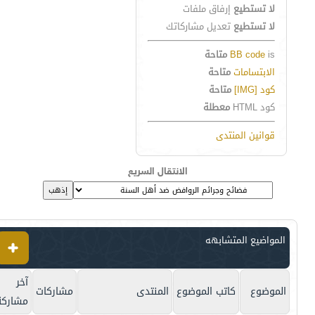
لا تستطيع
إرفاق ملفات
لا تستطيع
تعديل مشاركاتك
is
BB code
متاحة
الابتسامات
متاحة
كود [IMG]
متاحة
كود HTML
معطلة
قوانين المنتدى
الانتقال السريع
المواضيع المتشابهه
آخر
الموضوع
كاتب الموضوع
المنتدى
مشاركات
مشاركة