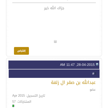
جزاك الله خير
28-04-2015, 11:47 AM
3
#
عبدالله بن صقر ال زلفة
عضو
تاريخ التسجيل: Apr 2015
المشاركات: 57