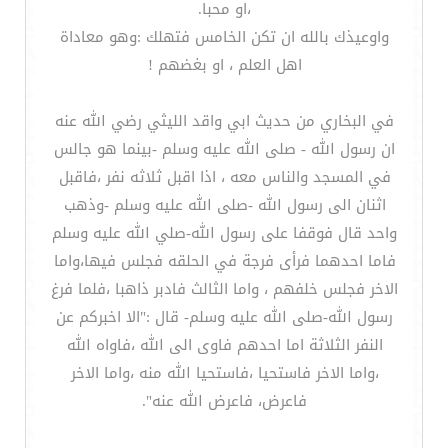
،او محبا.
واوعيذك بالله ان تكن الخامس فتهلك :وهو معاداة
اهل العلم ، او بغضهم !
في البخاري من حديث ابي واقد الليثي رضي الله عنه
ان رسول الله - صلى الله عليه وسلم -بينما هو جالس
في المسجد والناس معه ، اذا اقبل ثلاثه نفر ،فاقبل
اثنان الى رسول الله -صلى الله عليه وسلم -وذهب
واحد قال فوقفا على رسول الله-صلي الله عليه وسلم
فاما احدهما فرأى فرجة في الحلقه فجلس فيها،واما
الاخر فجلس خلفهم ، واما الثالث فادبر ذاهبا ،فلما فرغ
رسول الله-صلى الله عليه وسلم- قال :"الا اخبركم عن
النفر الثلاثة اما احدهم فاوى الى الله ،فاواه الله
،واما الاخر فاستحيا ،فاستحيا الله منه ،واما الاخر
فاعرض، فاعرض الله عنه".