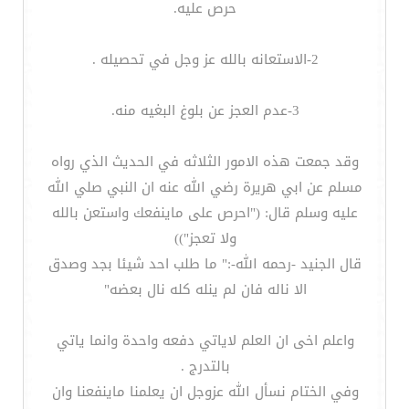
حرص عليه.
2-الاستعانه بالله عز وجل في تحصيله .
3-عدم العجز عن بلوغ البغيه منه.
وقد جمعت هذه الامور الثلاثه في الحديث الذي رواه
مسلم عن ابي هريرة رضي الله عنه ان النبي صلي الله
عليه وسلم قال: ("احرص على ماينفعك واستعن بالله
ولا تعجز"))
قال الجنيد -رحمه الله-:" ما طلب احد شيئا بجد وصدق
الا ناله فان لم ينله كله نال بعضه"
واعلم اخى ان العلم لاياتي دفعه واحدة وانما ياتي
بالتدرج .
وفي الختام نسأل الله عزوجل ان يعلمنا ماينفعنا وان