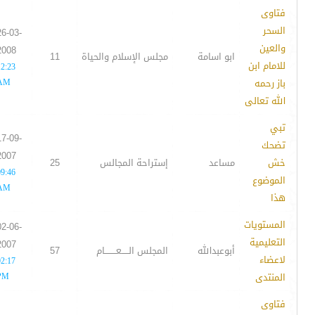
فتاوى
السحر
26-03-
والعين
2008
ابو اسامة
مجلس الإسلام والحياة
11
للامام ابن
12:23
باز رحمه
AM
الله تعالى
تبي
17-09-
تضحك
2007
خش
مساعد
إستراحة المجالس
25
09:46
الموضوع
AM
هذا
المستويات
02-06-
التعليمية
2007
أبوعبدالله
المجلس الـــــعــــــــام
57
لاعضاء
02:17
المنتدى
PM
فتاوى