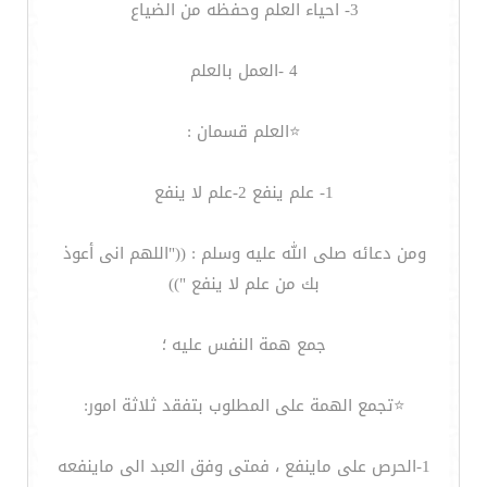
3- احياء العلم وحفظه من الضياع
‏⭐️العلم قسمان :
1- علم ينفع 2-علم لا ينفع
ومن دعائه صلى الله عليه وسلم : (("اللهم انى أعوذ
بك من علم لا ينفع "))
جمع همة النفس عليه ؛
‏⭐️تجمع الهمة على المطلوب بتفقد ثلاثة امور:
1-الحرص على ماينفع ، فمتى وفق العبد الى ماينفعه