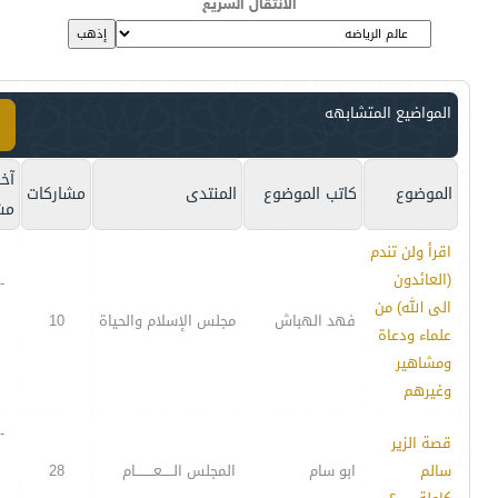
الانتقال السريع
المواضيع المتشابهه
آخر
الموضوع
كاتب الموضوع
المنتدى
مشاركات
مش
اقرأ ولن تندم
(العائدون
-
الى الله) من
فهد الهباش
مجلس الإسلام والحياة
10
علماء ودعاة
ومشاهير
وغيرهم
-
قصة الزير
سالم
ابو سام
المجلس الـــــعــــــــام
28