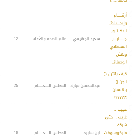
كاملة.....؟
أرقـــــــام
وإيمـــيــلاتــ
-
الدكـــتـــور
جــــــــابـــــر
سعيد الجهيمي
عالم الصحه والغذاء
12
القحطاني
وبعض
الوصفاتـــ
كيف يقترن ((
-
الجن ))
عبدالمحسن مبارك
المجلس الـــــعــــــــام
25
بالانسان
؟؟؟؟؟؟؟
عجيب ..
غريب .. حتى
-
شركة
مايكروسوفت
ابن سابره
المجلس الـــــعــــــــام
18