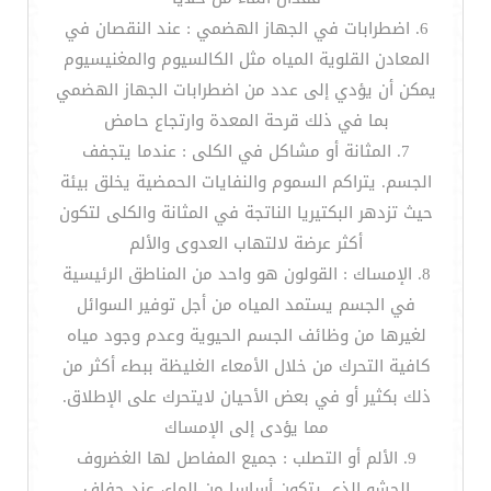
6. اضطرابات في الجهاز الهضمي : عند النقصان في
المعادن القلوية المياه مثل الكالسيوم والمغنيسيوم
يمكن أن يؤدي إلى عدد من اضطرابات الجهاز الهضمي
بما في ذلك قرحة المعدة وارتجاع حامض
7. المثانة أو مشاكل في الكلى : عندما يتجفف
الجسم. يتراكم السموم والنفايات الحمضية يخلق بيئة
حيث تزدهر البكتيريا الناتجة في المثانة والكلى لتكون
أكثر عرضة لالتهاب العدوى والألم
8. الإمساك : القولون هو واحد من المناطق الرئيسية
في الجسم يستمد المياه من أجل توفير السوائل
لغيرها من وظائف الجسم الحيوية وعدم وجود مياه
كافية التحرك من خلال الأمعاء الغليظة ببطء أكثر من
ذلك بكثير أو في بعض الأحيان لايتحرك على الإطلاق.
مما يؤدى إلى الإمساك
9. الألم أو التصلب : جميع المفاصل لها الغضروف
الحشو الذي يتكون أساسا من الماء، عند جفاف