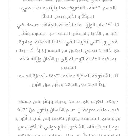
الجسم. تضعف الغضروف مما يترتب عليها بطيء
الحركة و الألم وعدم الراحة
10. أكتساب الوزن : عند الأصابة بالجفاف. جسمك في
كثير من الأحيان لا يمكن التخلص من السموم بشكل
فعال وبالتالي تخزينها في الخلايا الدهنية. وعلاوة
على ذلك لا تتخلي الدهون من الجسم إلا إذا كان رطب
بما فيه الكفاية لتوصيله إلى بر الأمان وإزالة هذه
السموم
11. الشيخوخة المبكرة : عندما تتجفف أجهزة الجسم.
يبدأ الجلد فى التجعد ويذبل قبل الأوان
· وبعد التعرف على ما قد يصيبك ويؤثر على جسمك
فيجب عليك معرفة ان جسم الأنسان يتكون من 75 %
مياه ففى المتوسط يجب أن تهدف إلى شرب 8 أكواب
يوميا بحيث يفقد الشخص البالغ حوالى 10 أكواب من
الماء يوميا ببساطة من خلال عمليات التنفس والتعرق