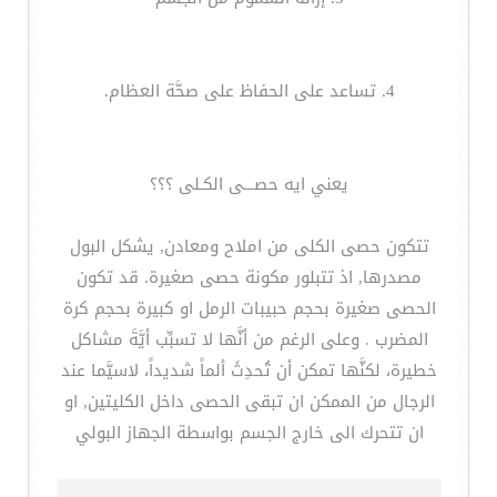
4. تساعد على الحفاظ على صحَّة العظام.
يعني ايه حصـــى الكـلى ؟؟؟
تتكون حصى الكلى من املاح ومعادن, يشكل البول
مصدرها, اذ تتبلور مكونة حصى صغيرة. قد تكون
الحصى صغيرة بحجم حبيبات الرمل او كبيرة بحجم كرة
المضرب . وعلى الرغم من أنَّها لا تسبِّب أيَّةَ مشاكل
خطيرة، لكنَّها تمكن أن تُحدِثَ ألماً شديداً، لاسيَّما عند
الرجال من الممكن ان تبقى الحصى داخل الكليتين, او
ان تتحرك الى خارج الجسم بواسطة الجهاز البولي