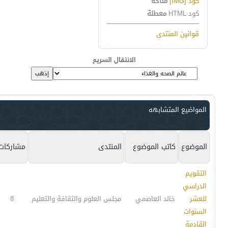
كود [IMG]
متاحة
كود HTML
معطلة
قوانين المنتدى
الانتقال السريع
المواضيع المتشابهه
الموضوع
كاتب الموضوع
المنتدى
مشاركات
التقويم
الدراسي
للعشر
خالد العاصمي
مجلس العلوم والثقافة والتعليم
8
السنوات
القادمة