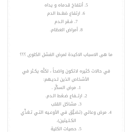
5. أنتفاخ قدماه و يداه
6. ارتفاع ضغـط الدم
7. فـقر الـدم
8. أمراض العظام.
ما هى الاسباب الاكيدة لمرض الفشل الكلوى ؟؟؟
في حالات كثيره لاتكون واضحاً ، لكنَّه يكـثر في
الأشخاص الذين لـديـهم:
1. مرض السكَّر .
2. ارتــفاع ضـغط الـدم.
3. مشاكل القلب
4. مرض وعائي (تضـيُّق في الأوعـيه التـي تـغذِّي
الكـلـيتين).
5. حصيات الكلية