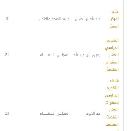
علاج
لمرض
عبدالله بن حسن
عالم الصحه والغذاء
3
السكر
التقويم
الدراسي
للعشر
يحيى أبن عبدالله
المجلس الـــــعــــــــام
21
السنوات
القادمة
شاهد
التقويم
الدراسي
للسنوات
العشر
حد العود
المجلس الـــــعــــــــام
13
القادمة
المعتمد