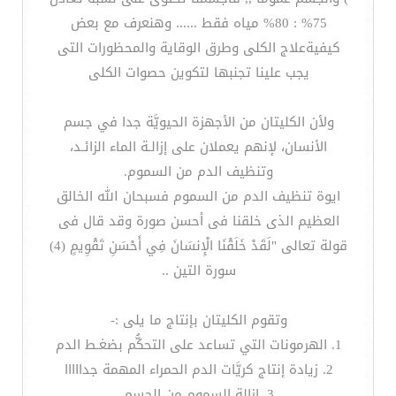
75% : 80% مياه فقط ...... وهنعرف مع بعض
كيفيةعلاج الكلى وطرق الوقاية والمحظورات التى
يجب علينا تجنبها لتكوين حصوات الكلى
ولأن الكليتان من الأجهزة الحيويَّة جدا في جسم
الأنسان، لإنهم يعملان على إزالـة الماء الزائـد،
وتنظيف الدم من السموم.
ايوة تنظيف الدم من السموم فسبحان الله الخالق
العظيم الذى خلقنا فى أحسن صورة وقد قال فى
قولة تعالى "لَقَدْ خَلَقْنَا الْإِنسَانَ فِي أَحْسَنِ تَقْوِيمٍ (4)
سورة التين ..
وتقوم الكليتان بإنتاج ما يلى :-
1. الهرمونات التي تساعد على التحكُّم بضغـط الدم
2. زيادة إنتاج كريَّات الدم الحمراء المهمة جدااااا
3. إزالة السموم من الجسم