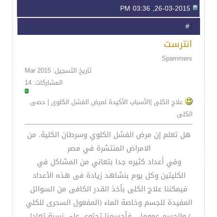
26-03-2015, 03:36 PM
1
#
انترست
Spammers
تاريخ التسجيل: Mar 2015
المشاركات: 14
علاج الكلى |الأسباب الأكيدة لمرض الفشل الكلوى | حصى
الكلى
هل تعلم إن مرض الفشل الكلوي وسرطان الكلية. من
الامراض المنتشرة في مصر
وفي أعداد كثيره جدا بتعاني من المشاكل في
الكليتين وكل يوم بنشاهد زيادة فى هذه الأعداد
فيمكننا علاج الكلى بأخذ القدر الكافى من السوائل
المفيدة للجسم وخاصة الماء (المفعول السحرى للكلي
) والجسم عموما ,, فأجسمنا تحتوى على نسبة تعادل