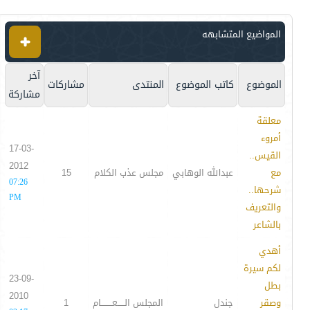
المواضيع المتشابهه
آخر
الموضوع
كاتب الموضوع
المنتدى
مشاركات
مشاركة
معلقة
أمروء
17-03-
القيس..
2012
مع
عبدالله الوهابي
مجلس عذب الكلام
15
07:26
شرحها..
PM
والتعريف
بالشاعر
أهدي
لكم سيرة
23-09-
بطل
2010
وصقر
جندل
المجلس الـــــعــــــــام
1