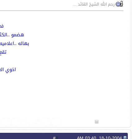
رحم الله الشيخ القائد ...
فع
هضمو ..الكثي
بهاله ..اعلاميه
تقع 
اخوي الغ
3
#
18-10-2004, 03:40 AM