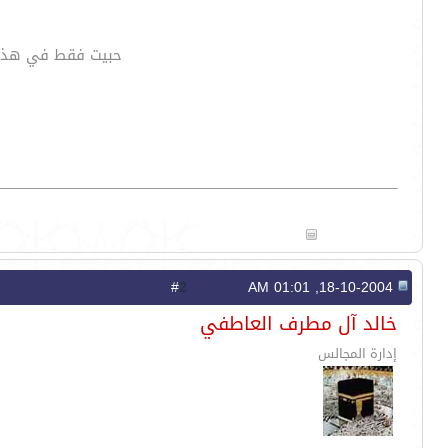
حبيت فقط في هذه ال
2
#
18-10-2004, 01:01 AM
خالد آل مطرف العاطفي
إدارة المجالس