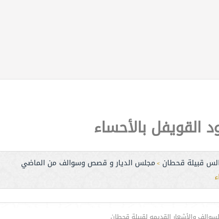
 القويفل بالأحساء
لس قبيلة قحطان
مجلس الديار و قصص وسوالف من الماضي
>
ء
والف والأشعار القديمه لقبيلة قحطان