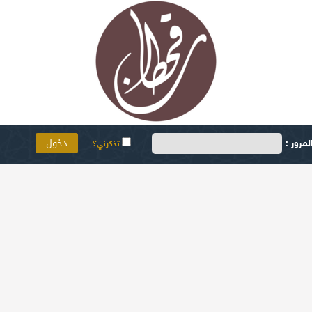
مرور :
تذكرني؟