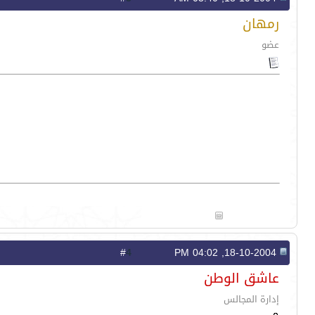
رمهان
عضو
4
#
18-10-2004, 04:02 PM
عاشق الوطن
إدارة المجالس