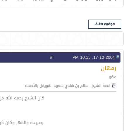
1
#
17-10-2004, 10:13 PM
رمهان
عضو
قصة الشيخ : سالم بن هادي سعود القويفل بالأحساء
كان الشيخ رحمه الله م
وعبيدة والفهر وكان كري