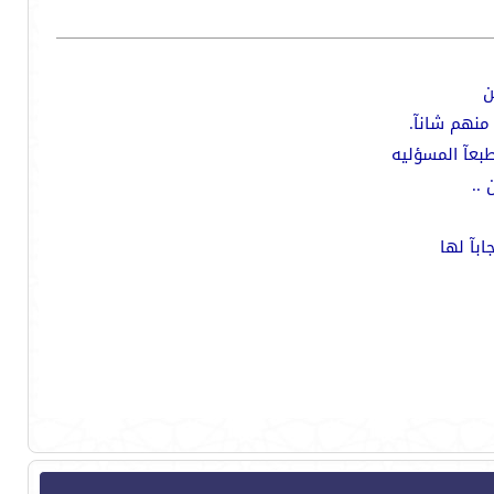
ن
 منهم شانآ.
 طبعآ المسؤليه
 ..
ابآ لها