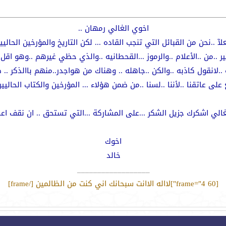
اخوي الغالي رمهان ..
لآ ..نحن من القبائل التي تنجب القاده ... لكن التاريخ والمؤرخين الحاليي
ر ..من ..الأعلام ..والرموز ...القحطانيه ..والذي حظي غيرهم ..وهو اقل
 ..لانقول كاذبه ..والكن ..جاهله .. وهناك من هواجدر..منهم باالذكر ..
على عاتقنا ..لأننا ..لسنا ..من ضمن هؤلاء ... المؤرخين والكتاب الحاليين
الي اشكرك جزيل الشكر ...على المشاركة ...التي تستحق .. ان نقف اعج
اخوك
خالد
__________________
[frame="4 60"]لااله الاانت سبحانك اني كنت من الظالمين [/frame]