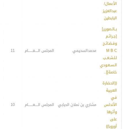
الأعمال/
عبدالعزيز
البابطين
بــالـصوررر]
[جـرائـم
وفـضـائـح
M B C
محمدالسحيمي
المجلس الـــــعــــــــام
11
لـلـشـعــب
الـسـعـودي
خاصة][..
((الحضارة
العربية
في
الأندلس
مشاري بن نملان الحبابي
المجلس الـــــعــــــــام
10
وأثرها
على
أوروبا))