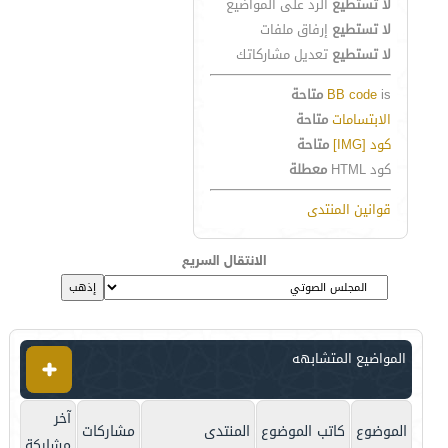
لا تستطيع
الرد على المواضيع
لا تستطيع
إرفاق ملفات
لا تستطيع
تعديل مشاركاتك
is
BB code
متاحة
الابتسامات
متاحة
كود [IMG]
متاحة
كود HTML
معطلة
قوانين المنتدى
الانتقال السريع
المواضيع المتشابهه
آخر
الموضوع
كاتب الموضوع
المنتدى
مشاركات
مشاركة