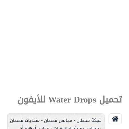
تحميل Water Drops للأيفون
شبكة قحطان - مجالس قحطان - منتديات قحطان
مجالس تقنية المعلومات
مجلس أجهزة أبل
>
>