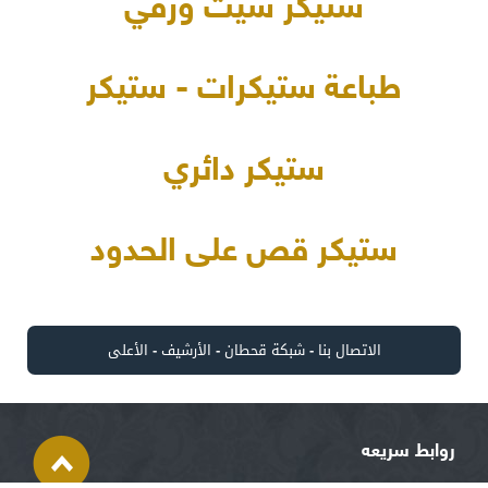
ستيكر شيت ورقي
طباعة ستيكرات - ستيكر
ستيكر دائري
ستيكر قص على الحدود
الاتصال بنا
-
شبكة قحطان
-
الأرشيف
-
الأعلى
روابط سريعه