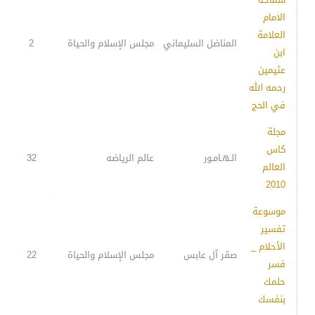
الامام
العلامة
المناضل السليماني
مجلس الإسلام والحياة
2
ابن
عثيمين
رحمه الله
في الحج
مجلة
كاس
الـهـامـور
عالم الرياضه
32
العالم
2010
موسوعة
تفسير
الأحلام _
صقر آل عابس
مجلس الإسلام والحياة
22
فسر
حلمك
بنفسك