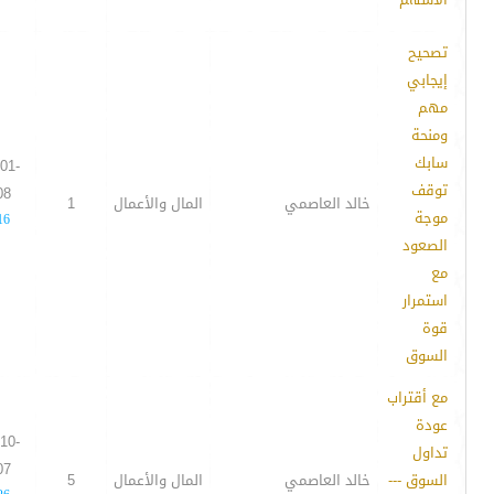
تصحيح
إيجابي
مهم
ومنحة
سابك
01-
توقف
08
خالد العاصمي
المال والأعمال
1
موجة
16
الصعود
مع
استمرار
قوة
السوق
مع أقتراب
عودة
10-
تداول
07
السوق ---
خالد العاصمي
المال والأعمال
5