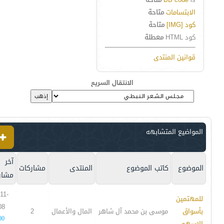
الابتسامات
متاحة
كود [IMG]
متاحة
كود HTML
معطلة
قوانين المنتدى
الانتقال السريع
المواضيع المتشابهه
آخر
الموضوع
كاتب الموضوع
المنتدى
مشاركات
مشار
11-
للمهتمين
08
بأسواق
موسى بن محمد آل شاهر
المال والأعمال
2
00
الاسهم