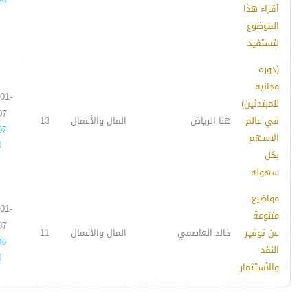
26
أقراء هذا
الموضوع
لتستفيد
(دوره
مجانيه
01-
للمبتدئين)
07
في عالم
هنا الرياض
المال والأعمال
13
07
الاسهم
M
بكل
سهوله
مواضيع
01-
متنوعة
07
عن توفير
خالد العاصمي
المال والأعمال
11
46
النقد
M
والأستثمار