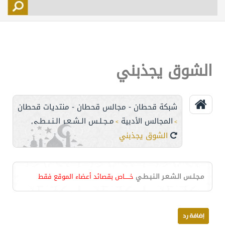
التسجيل
الأعضاء
التحكم
الشوق يجذبني
اتصل بنا
شبكة قحطان - مجالس قحطان - منتديات قحطان
المجالس الأدبية
مـجـلـس الـشـعـر الـنـبـطـي
>
>
الشوق يجذبني
مـجـلـس الـشـعـر الـنـبـطـي
خـــــاص بقصائد أعضاء الموقع فقط