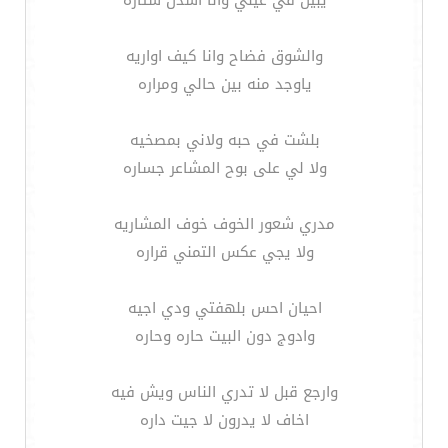
يبين في عيني وانا اسدل ستاره
والشوق فضاح وانا كيف اواريه
ياوجد منه بين حالي ومراره
بلشت في حبه ولاني بمصخيه
ولا لي على بوح المشاعر جساره
مدري شعور الخوف خوف المشاريه
ولا يجي عكس التمني قراره
احيان احس بلهفتي ودي اجيه
وادوج دون البيت حاره وحاره
وارجع قبل لا تدري الناس ويش فيه
اخاف لا يدرون لا جيت داره