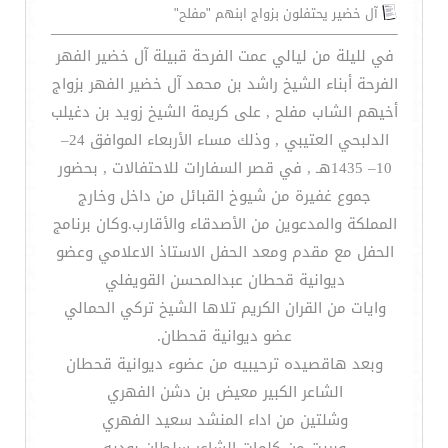
آل خضير يحتفلون بزواج ابنهم "مفلح"
في لليلة من ليالي عمت الفرحة قبيلة آل خضير الفهر
الفرحة أبناء الشيخ راشد بن محمد آل خضير الفهر بزواج
أخيهم الشاب مفلح , على كريمة الشيخ زويد بن دغيلب
الدلبحي العتيبي , وذلك مساء الأربعاء الموافق 24–
10– 1435هـ , في قصر السفارات للاحتفالات , بحضور
جموع غفيرة من شيوخ القبائل من داخل وخارج
المملكة والمدعوين من الأصدقاء والأقارب.وكان برنامج
الحفل مع مقدم ومعد الحفل الاستاذ الاعلامي وعضو
ديوانية قحطان عبدالمحسن القويفلي
وايات من القران الكريم تلاها الشيخ تركي الحمالي
عضو ديوانية قحطان.
وبعد هاقصيده ترحيبيه من عضوء ديوانية قحطان
الشاعر الكبير معيض بن دشن الفهري
وشلتين من اداء المنشد سعيد الفهري