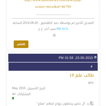
http://www.tareebnews.com/news.php?
action=show&id=46799
__________________
التعديل الأخير تم بواسطة حمد الظلافيع ; 26-08-2014 الساعة
سبب آخر: ع ع
10:52 PM
23-05-2015, 01:58 PM
2
#
طالب علم 18
عضو
تاريخ التسجيل: May 2015
المشاركات: 44
رد: آل خضير يحتفلون بزواج ابنهم "مفلح"