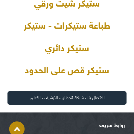
ستيكر شيت ورقي
طباعة ستيكرات - ستيكر
ستيكر دائري
ستيكر قص على الحدود
الاتصال بنا
-
شبكة قحطان
-
الأرشيف
-
الأعلى
روابط سريعه