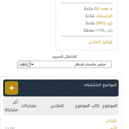
is
BB code
متاحة
الابتسامات
متاحة
كود [IMG]
متاحة
كود HTML
معطلة
قوانين المنتدى
الانتقال السريع
المواضيع المتشابهه
آخر
الموضوع
كاتب الموضوع
المنتدى
مشاركات
مشاركة
القبائل
التي
13-09-