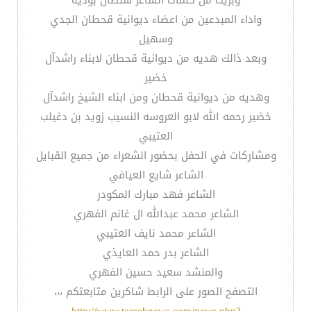
وبريت من كلمات الشاعر سلطان بوديه
واداء المبدعين من اعضاء ديوانية قحطان الجدي
وسهيل
وبعد ذالك هديه من ديوانية قحطان لابناء راشدآل
خضير
وهديه من ديوانية قحطان ومن ابناء الشيخ راشدآل
خضير رحمه الله لابو العروسه النسيب زويد بن دغيلب
العتيبي
ومشاركات في الحفل بحضور الشعراء من جميع القبايل
الشاعر شايع العيافي
الشاعر فهد مبارك المكودر
الشاعر محمد عبدالله ال غانم الفهري
الشاعر محمد نايف العتيبي
الشاعر بدر حمد العايذي
والمنشد سعيد حسين الفهري
التصفح الصور على الرابط شاكرين متابعتكم ،،،