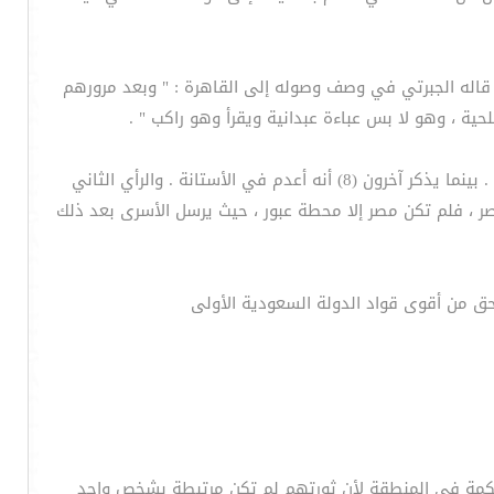
 ومما قاله الجبرتي في وصف وصوله إلى القاهرة : " وبعد مرورهم
ة ، وهو لا بس عباءة عبدانية ويقرأ وهو راكب " .
وتختلف المصادر التاريخية في المكان الذي تم فيه تنفيذ حكم الإعدام بطامي بن شعيب ، فيذكر ابن بشر أنه قد أعدم في القاهرة . بينما يذكر آخرون (8) أنه أعدم في الأستانة . والرأي الثاني
ر ، فلم تكن مصر إلا محطة عبور ، حيث يرسل الأسرى بعد ذلك
ق من أقوى قواد الدولة السعودية الأولى
 لحكمة في المنطقة لأن ثورتهم لم تكن مرتبطة بشخص واحد