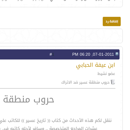
1
#
07-01-2011, 06:20 PM
ابن عيفة الحبابي
عضو نشيط
حروب منطقة عسير ضد الاتراك
حروب منطقة ع
ننقل لكم هذه الأحداث من كتاب (( تاريخ عسير )) للكاتب ع
عشرات المراجع المتخصصة .. وسافر لأجله كاتبه في 