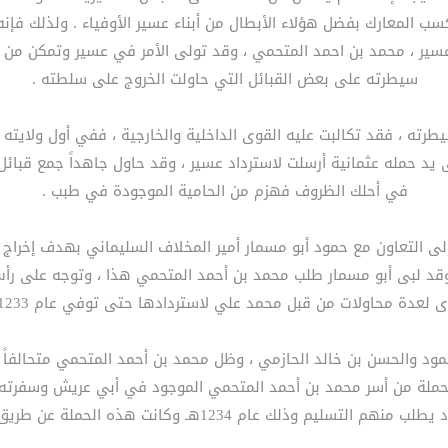
ب المعارك بفضل هؤلاء الأبطال من أبناء عسير الأوفياء . ولذلك فإن
عسير ، محمد بن احمد المتحمي ، وقد تولى الأمر في عسير وتمكن من إ
سيطرته على بعض القبائل التي حاولت الخروج على سلطته .
رته ، فقد تكالبت عليه القوى الداخلية والخارجية ، ففي أول ولاي
يد حمله عثمانية أرسلت لاسترداد عسير ، وقد حاول جاهداً جمع قبائل ع
في أحلك الظروف فهزم من الحامية الموجودة في طبب .
ى التعاون مع حمود أبو مسمار أمير المخلاف السليماني بهدف إخراج 
 وقد لبى أبو مسمار طلب محمد بن أحمد المتحمي هذا ، وتوجه على رأ
ولات من قبل محمد علي لاستردادها حتى توفي عام 1233هـ وكانت وفاته في بلاد عسير .
حمود والحسن بن خالد الحازمي ، وظل محمد بن أحمد المتحمي متحال
لحملة من أسر محمد بن أحمد المتحمي الموجود في أبي عريش وسفرته إ
منهم التسليم وذلك عام 1234هـ وكانت هذه الحملة عن طريق تهامة .