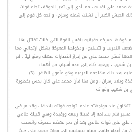
دة محمد علي نفسه ، مما أدى إلى تغير الموقف تجاه قوات
ك الجيش الكبير أن تشتت شمله وهزم ، واتجه كل قوم إلى
دم خوضها معركة حقيقية بنفس القوة التي كانت تقاتل بها
عف التدريب والتسليح ، ودخولها المعركة بشكل ارتجالي مما
ها تمكن محمد علي من إحراز انتصارات سهله ومتوالية . لم
بن شعيب ، ويعود ذلك إلى عدة أسباب من أهما :
ذة وبلاد زهران ، ومن هنا فأن محمد علي كان يحس بخطورة
ي بن شعيب وقواته .
تتهاون عند مواجهته عندما تواجه قواته بلادها ، وقد مر في
 عسير فلم يسالمه إلا قبيلة ربيعه ورفيدة وهي قبيلة طامي
محمد علي على قوات طامي بعد أن دمر معظم حصونه وانسحب
كان من أعداء طامي فقام بتسليمه إلى قوات محمد علي حيث