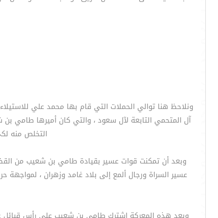
ونلاحظ هنا توالي الحملات التي قام بها محمد علي للاستيلاء
آل المتحمي التابعة لآل سعود ، والتي كان أميرها طامي بن
التخلص منه لك
وبعد أن تمكنت قوات عسير بقيادة طامي بن شعيب من الق
عسير السراة ورجال ألمع إلى بلاد غامد وزهران ، لمواجهة 
وبعد هذه المعركة اشترك طامي بن شعيب على رأس قبائل عسي