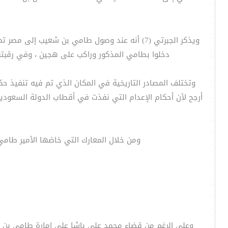
ويذكر الجبرتي (7) أنه عند وصول طامي بن شعيب
دخلوا بطامي المذكور وراكب على هجين ، وفي رقبته 
أرجح لأن أحكام الإعدام التي نفذت في أقطاب الدولة السعودي
ومن خلال المعارك التي خاضها الأمير طام
وعلى الرغم من قضاء محمد علي باشا على إمارة طامي بن شع