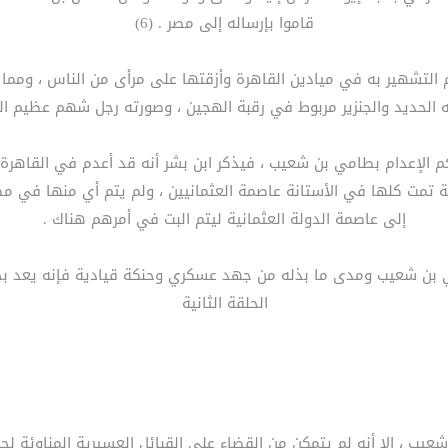
قاموا بإرساله إلى مصر . (6)
 إلى مصر تم التشهير به في ميادين القاهرة وأزقتها على مرأى من الناس ،
الحديد والجنزير مربوط في رقبة الهجين ، وصورته رجل شهم عظيم اللحي
ة تمت كلها في الأستانة عاصمة العثمانيين ، ولم يتم أي منها في مص
إلى عاصمة الدولة العثمانية ليتم البت في أمرهم هناك .
ي بن شعيب ومدى ما بذله من جهد عسكري وحنكة قيادية فإنه يعد بح
الحلقة الثانية
يب ، إلا أنه لم يتمكن من القضاء على القبائل العسيرية المناوئة