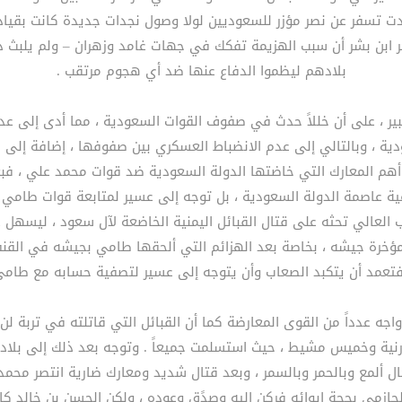
ادت تسفر عن نصر مؤزر للسعوديين لولا وصول نجدات جديدة كانت بقيا
ابن بشر أن سبب الهزيمة تفكك في جهات غامد وزهران – ولم يلبث ذل
بلادهم ليظموا الدفاع عنها ضد أي هجوم مرتقب .
بير ، على أن خللاً حدث في صفوف القوات السعودية ، مما أدى إلى ع
ة ، وبالتالي إلى عدم الانضباط العسكري بين صفوفها ، إضافة إلى ض
هم المعارك التي خاضتها الدولة السعودية ضد قوات محمد علي ، فبعد
ية عاصمة الدولة السعودية ، بل توجه إلى عسير لمتابعة قوات طامي 
خرة جيشه ، بخاصة بعد الهزائم التي ألحقها طامي بجيشه في القنف
 فتعمد أن يتكبد الصعاب وأن يتوجه إلى عسير لتصفية حسابه مع طام
عدداً من القوى المعارضة كما أن القبائل التي قاتلته في تربة لن 
رنية وخميس مشيط ، حيث استسلمت جميعاً . وتوجه بعد ذلك إلى بلاد
ال ألمع وبالحمر وبالسمر ، وبعد قتال شديد ومعارك ضارية انتصر 
لحازمي بحجة إيوائه فركن إليه وصدًق وعوده ، ولكن الحسن بن خالد 