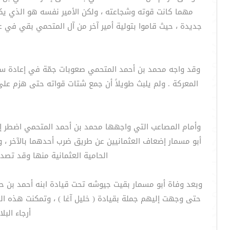
مهما كانت قوته وشجاعته ، ولكن الأمير نفسه هو الذي يكس
جديدة ، حيث قاموا بتولية أمير آخر من آل المتحمي بقي في 
وقد واجه محمد بن أحمد المتحمي صعوبات جمّة في إعادة سيط
المعركة . ولم يلبث طويلاً أن جمع شتات قواته حتى هزم على 
وأمام المصاعب التي واجهها محمد بن أحمد المتحمي اضطر إل
أبو مسمار إضعاف العثمانيين عن طريق ضرب أحدهما بالآخر ،
الحامية العثمانية منها وقد تصدى لعدة محا
وبعد وفاة أبو مسمار بقيت جيوشه تحت قيادة ابنه أحمد بن 
حتى وجهت إليهم جملة بقيادة ( خليل آغا ) ، وتمكنت هذه ا
أرجاء البلاد يطلب 