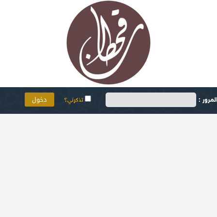
مرور :
تذكرني؟