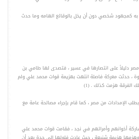
م به كمجهود شخصي دون أن يخل بالوقائع الهامه وما حدث
لى مصر دليلاً على انتصارها في عسير ، فتصدى لها طامي بن
لقوة ، حدثت معركة فاصلة انتهت بهزيمة قوات محمد علي ولم
 الفرقة هزمت كذلك . (1)
لب الإمدادات من مصر ، كما قام بإجراء مصالحة عامة مع
شاركة أخوانهم وأمرائهم في نجد ، فقامت قوات محمد علي
وهزمها هزيمة شنيعة ، حيث عادت فلولها إلى جدة بعد أن