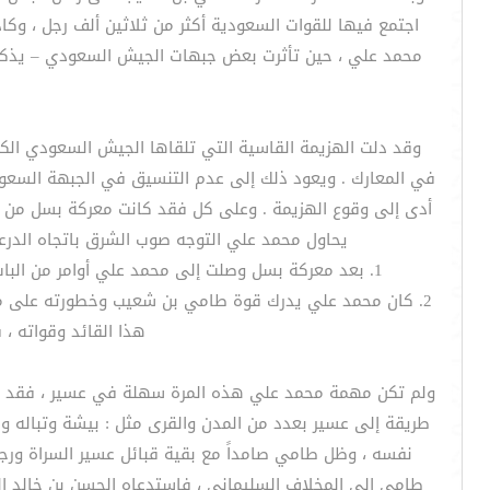
اجتمع فيها للقوات السعودية أكثر من ثلاثين ألف رجل ، وك
محمد علي ، حين تأثرت بعض جبهات الجيش السعودي – يذكر 
وقد دلت الهزيمة القاسية التي تلقاها الجيش السعودي الك
في المعارك . ويعود ذلك إلى عدم التنسيق في الجبهة السعودي
أدى إلى وقوع الهزيمة . وعلى كل فقد كانت معركة بسل من أ
يحاول محمد علي التوجه صوب الشرق باتجاه الدرع
1. بعد معركة بسل وصلت إلى محمد علي أوامر من الباب العالي تحثه على قتال القبائل اليمنية الخاضعة لآل سعود ، ليسهل عليه بعد ذلك مهاجمة الدرعية وهو مأمون الظهر . (5)
2. كان محمد علي يدرك قوة طامي بن شعيب وخطورته على مؤ
هذا القائد وقواته ،
ولم تكن مهمة محمد علي هذه المرة سهلة في عسير ، فقد واجه 
طريقة إلى عسير بعدد من المدن والقرى مثل : بيشة وتباله و
نفسه ، وظل طامي صامداً مع بقية قبائل عسير السراة ورج
طامي إلى المخلاف السليماني ، فاستدعاه الحسن بن خالد ا