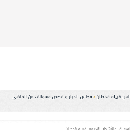
لس قبيلة قحطان
مجلس الديار و قصص وسوالف من الماضي
>
والف والأشعار القديمه لقبيلة قحطان