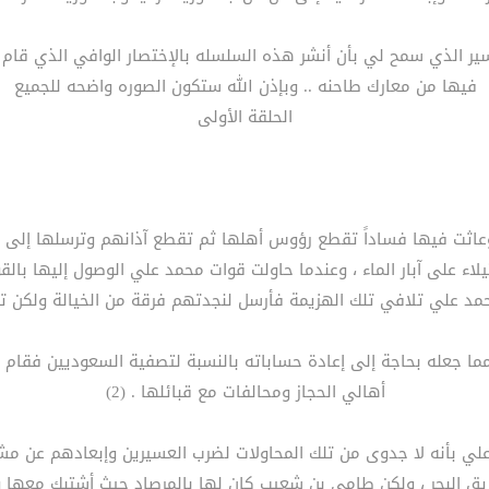
عسير الذي سمح لي بأن أنشر هذه السلسله بالإختصار الوافي الذي قا
فيها من معارك طاحنه .. وبإذن الله ستكون الصوره واضحه للجميع
الحلقة الأولى
لقنفذة وعاثت فيها فساداً تقطع رؤوس أهلها ثم تقطع آذانهم وترسلها إ
لاء على آبار الماء ، وعندما حاولت قوات محمد علي الوصول إليها با
حمد علي تلافي تلك الهزيمة فأرسل لنجدتهم فرقة من الخيالة ولكن تلك
 جعله بحاجة إلى إعادة حساباته بالنسبة لتصفية السعوديين فقام بط
أهالي الحجاز ومحالفات مع قبائلها . (2)
 علي بأنه لا جدوى من تلك المحاولات لضرب العسيرين وإبعادهم عن م
يق البحر ، ولكن طامي بن شعيب كان لها بالمرصاد حيث أشتبك معها 