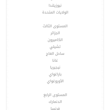
نيوزيلندا
الولايات المتحدة
المستوى الثالث
الجزائر
الكاميرون
تشيلي
ساحل العاج
غانا
نيجيريا
باراغواي
الأوروغواي
المستوى الرابع
الدنمارك
فرنسا