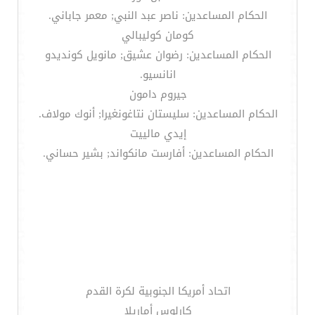
الحكام المساعدين: ناصر عبد النبي; معمر جاباني.
كومان كوليبالي
الحكام المساعدين: رضوان عشيق; مانويل كونديدو
انانسيو.
جيروم دامون
الحكام المساعدين: سليستان نتاغونغيرا; أنوك مولاف.
إيدي مالييت
الحكام المساعدين: أفارست مانكواند; بشير حساني.
اتحاد أمريكا الجنوبية لكرة القدم
كارلوس أماريلا