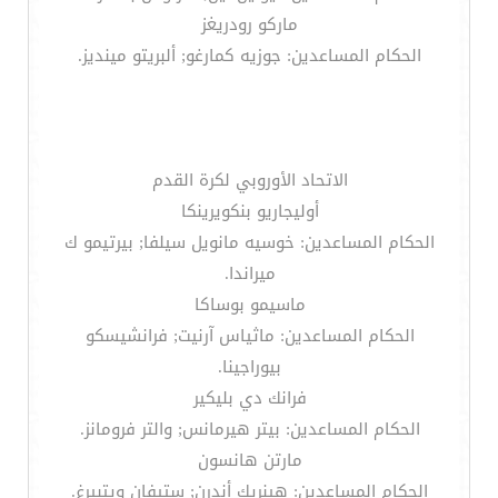
ماركو رودريغز
الحكام المساعدين: جوزيه كمارغو; ألبريتو مينديز.
الاتحاد الأوروبي لكرة القدم
أوليجاريو بنكويرينكا
الحكام المساعدين: خوسيه مانويل سيلفا; بيرتيمو ك
ميراندا.
ماسيمو بوساكا
الحكام المساعدين: ماثياس آرنيت; فرانشيسكو
بيوراجينا.
فرانك دي بليكير
الحكام المساعدين: بيتر هيرمانس; والتر فرومانز.
مارتن هانسون
الحكام المساعدين: هينريك أندرن; ستيفان ويتبيرغ.