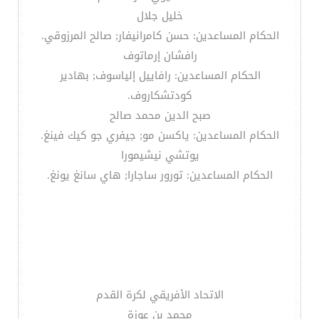
خليل جلال
الحكام المساعدين: حسن كامرانيفار; صالح المرزوقي.
رافشان إرماتوف
الحكام المساعدين: رافاييل إلياسوف; بهادير
كودتشكاروف.
صبح الدين محمد صالح
الحكام المساعدين: ياكسن مو; جيفري جو كيك فينغ.
يوتشي نيشيمورا
الحكام المساعدين: تورور ساجارا; هاي سانغ يونغ.
الاتحاد الأفريقي لكرة القدم
محمد بن عوزة