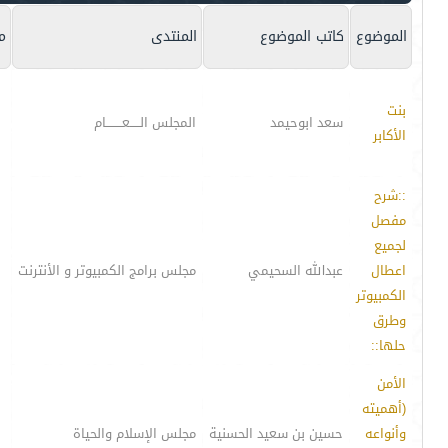
الموضوع
كاتب الموضوع
المنتدى
م
بنت
سعد ابوحيمد
المجلس الـــــعــــــــام
الأكابر
::شرح
مفصل
لجميع
اعطال
عبدالله السحيمي
مجلس برامج الكمبيوتر و الأنترنت
الكمبيوتر
وطرق
حلها::
الأمن
(أهميته
وأنواعه
حسين بن سعيد الحسنية
مجلس الإسلام والحياة