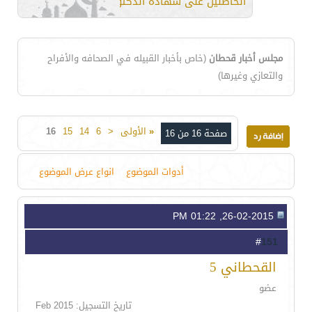
الحاصلين على شهادة الدكتوراه)
مجلس أخبار قحطان
(خاص بأخبار القبيله في الصحافه والأفراح
والتعازي وغيرها)
«
الأولى
<
6
14
15
16
صفحة 16 من 16
أدوات الموضوع
انواع عرض الموضوع
26-02-2015, 01:22 PM
151
#
القحطاني 5
عضو
تاريخ التسجيل: Feb 2015