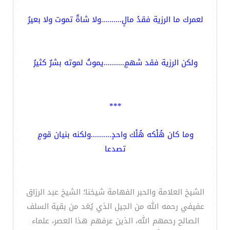
لعمرك ما الرزية فقدُ مالٍ..........ولا شاةٌ تموت ولا بعيرُ
ولكن الرزية فقد شهمٍ..........يموتُ لموته بشرٌ كثيرُ
***
وما كان هُلْكه هُلْك واحدٍ..........ولكنه بنيان قومٍ
تصدعا
الشيخ العلامة والحبر الفهامة شيخنا؛ الشيخ عبد الرزاق
عفيفي رحمه الله من الجيل الذي يُعَد من بقية السلف
الصالح رحمهم الله، الذين عرفهم هذا العصر، علماء