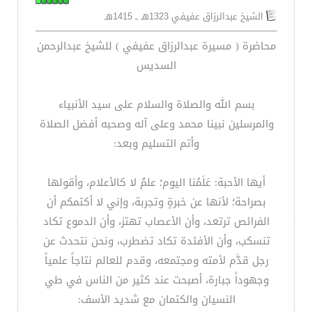
الشيخ عبدالرزاق عفيفي 1323هـ ــ 1415هـ
محاضرة ( مسيرة عبدالرزاق عفيفي ) للشيخ عبدالرحمن
السديس
بسم الله والصلاة والسلام على سيد الأنبياء
والمرسلين نبينا محمد وعلى آله وصحبه أفضل الصلاة
وأتم التسليم وبعد:
أيها الأحبة: عَلَمُنا اليوم؛ علمٌ لا كالأعلام، وأقولها
بصراحة؛ لأنها عن خبرةٍ وتجربة، وإني لا أكتمكم أن
الفرائص ترتعد، وأن الأعصاب تهتز، وأن الدموع تكاد
تنسكب، وأن الأفئدة تكاد تضطرب، ونحن نتحدث عن
رجل قدَّم لأمته ومجتمعه، وقدم للعالم نتاجاً علمياً
وجهوداً جبارة، أصبحت عند كثير من الناس في طي
النسيان والكتمان مع شديد الأسف: