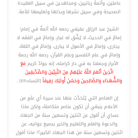
عاملين، وأئمةً ربانيين، ومجاهدين في سبيل العقيدة
الصحيحة وفي سبيل نشرها وبذلها وتعليمها للأمة.
الشيخ عبد الرزاق عفيفي رحمه الله أئمةٌ في إمام؛
إمامٌ في الحديث، لا يُشَّق له غبار، وإمامٌ في الفقه لا
يجارى، وإمامٌ في الأصول لا يبارى، وإمامٌ في اللغة،
وإمامٌ في علم التفسير وعلم القرآن، رحمه الله رحمة
الأبرار وجمعنا به في دار كرامته، إنه جوادٌ كريم
مَعَ
الَّذِينَ أَنْعَمَ اللَّهُ عَلَيْهِمْ مِنَ النَّبِيِّينَ وَالصِّدِّيقِينَ
وَالشُّهَدَاءِ وَالصَّالِحِينَ وَحَسُنَ أُولَئِكَ رَفِيقاً
[النساء:69] .
إن العناصر التي يُتَحَدَّث عنها عند سيرة أي علَمٍ من
الأعلام ينبغي أن تكون عناصر متكاملة، ولكن ماذا
عساي أن أقول عن اثنتين وتسعين سنة من الجهاد
والدعوة والعلم والتعليم والخير بجميع جوانبه، عن
اثنتين وتسعين سنة من هذا الجهاد الكبير؟! ماذا أقول