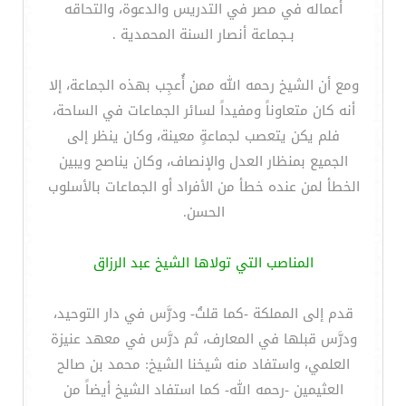
أعماله في مصر في التدريس والدعوة، والتحاقه
بـجماعة أنصار السنة المحمدية .
ومع أن الشيخ رحمه الله ممن أُعجِب بهذه الجماعة، إلا
أنه كان متعاوناً ومفيداً لسائر الجماعات في الساحة،
فلم يكن يتعصب لجماعةٍ معينة، وكان ينظر إلى
الجميع بمنظار العدل والإنصاف، وكان يناصح ويبين
الخطأ لمن عنده خطأ من الأفراد أو الجماعات بالأسلوب
الحسن.
المناصب التي تولاها الشيخ عبد الرزاق
قدم إلى المملكة -كما قلتُ- ودرَّس في دار التوحيد،
ودرَّس قبلها في المعارف، ثم درَّس في معهد عنيزة
العلمي، واستفاد منه شيخنا الشيخ: محمد بن صالح
العثيمين -رحمه الله- كما استفاد الشيخ أيضاً من