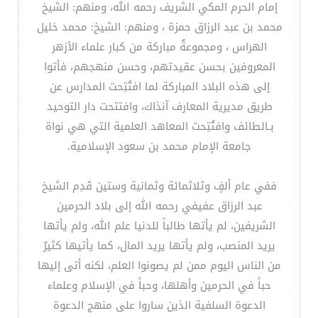
إمام الحرم المكي الشريف رحمه الله، ومنهم: الشيخ
محمد بن عبد الرزاق حمزة ، ومنهم: الشيخ: محمد خليل
الهراس ، ومجموعةٌ مباركة من كبار علماء الأزهر
المعروفين بحسن عقيدتهم، وحسن منهجهم، فأتوا
إلى هذه البلاد المباركة لما افتُتِحت المدارس عن
طريق مديرية المعارف آنذاك، وافتتحت دار التوحيد
بـالطائف وافتُتِحت المعاهد العلمية التي هي نواة
جامعة الإمام محمد بن سعود الإسلامية.
ففي عام ألفٍ وثلاثمائة وثمانية وستين قَدِم الشيخ
عبد الرزاق عفيفي رحمه الله إلى بلاد الحرمين
الشريفين، لم يأتها طالباً للدنيا علم الله، ولم يأتها
يريد المنصب، ولم يأتها يريد المال، كما يأتيها كثيرٌ
من الناس اليوم ممن لم يصونوا العلم، لكنه أتى إليها
حباً في الحرمين وأهلها، وحباً في الإسلام وعلماء
الدعوة السلفية الذين ساروا على منهج الدعوة