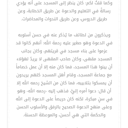
وكما قلتُ لكم: كان ينظر إلى المسجد على أنه يؤدي
رسالةً في التعليم والدعوة عن طريق الخطابة، وعن
طريق الدروس، وعن طريق الندوات والمحاضرات.
ويذكرون من لطائف ما يُذكر عنه في حسن أسلوبه
في الدعوة وهو صغير عليه رحمة الله: أنهم كانوا قد
عزموا على بناء مسجد في قريتهم، وكان بجانب
المسجد مقهى، وكان صاحب المقهى لا يريدُ لهؤلاء
أن يبنوا هذا المسجد، فما كان منه إلا أن عمل خصاماً
مع جماعة المسجد، وقام أهل المسجد كلهم يريدون
أن يمسكوا بتلابيبه، فما كان من الشيخ رحمه الله إلا
أن قال: دعوا أمره إليَّ، فذهب إليه -رحمه الله- وهو
في سنٍ مبكرة، لكنه كان حريصاً على الدعوة إلى الله
وعلى منهج الدعوة الصحيح بالرفق والأسلوب الحسن
والحكمة التي هي أحسن، والموعظة الحسنة.