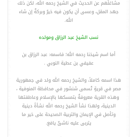
مشاغلُهم عن الحديث في الشيخ رحمه الله، لكن ذلك
جهد المقل، وعسى أن يكون فيه خيرٌ وبركةٌ إن شاء
الله.
نسب الشيخ عبد الرزاق ومولده
أما اسم شيخنا رحمه الله؛ فاسمه: عبد الرزاق بن
عفيفي بن عطية النوبي .
هذا اسمه كاملاً، والشيخ رحمه الله ولد في جمهورية
مصر في قريةٍ تُسمى شنشور في محافظة المنوفية ،
وهذه القرية معروفةٌ بتمسكها بالإسلام وعاطفتها
الدينية، ولهذا نشأ الشيخ رحمه الله نشأةً دينية
وتأصل في الإيمان والتربية الصحيحة على خير ما
يتربى عليه ناشئٌ يافع.