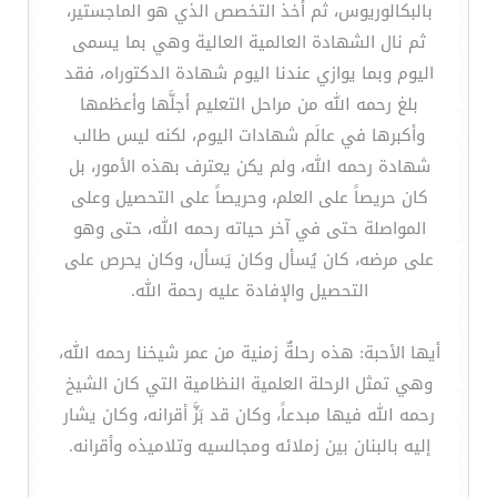
بالبكالوريوس، ثم أخذ التخصص الذي هو الماجستير،
ثم نال الشهادة العالمية العالية وهي بما يسمى
اليوم وبما يوازي عندنا اليوم شهادة الدكتوراه، فقد
بلغ رحمه الله من مراحل التعليم أجلَّها وأعظمها
وأكبرها في عالَم شهادات اليوم، لكنه ليس طالب
شهادة رحمه الله، ولم يكن يعترف بهذه الأمور، بل
كان حريصاً على العلم، وحريصاً على التحصيل وعلى
المواصلة حتى في آخر حياته رحمه الله، حتى وهو
على مرضه، كان يُسأل وكان يَسأل، وكان يحرص على
التحصيل والإفادة عليه رحمة الله.
أيها الأحبة: هذه رحلةٌ زمنية من عمر شيخنا رحمه الله،
وهي تمثل الرحلة العلمية النظامية التي كان الشيخ
رحمه الله فيها مبدعاً، وكان قد بَزَّ أقرانه، وكان يشار
إليه بالبنان بين زملائه ومجالسيه وتلاميذه وأقرانه.