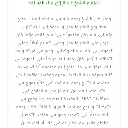
اهتمام الشيخ عبد الرزاق ببناء المساجد
ومنذ كان الشيخ رحمه الله في مراحله العليا، يمتزج
معه روح العلم والعمل والدعوة إلى الله تبارك
وتعالى، فلم يكن مقتصراً على العلم فقط، وإنما كان
يحرص على العلم والعمل وعلى التعليم أيضاً، وعلى
الدعوة إلى الله سبحانه وتعالى، وهو في قريته وبعد
التحاقه بالأزهر، كان رحمه الله حريصاً على الدعوة إلى
الله، مركزاً على ما يحتاج إليه مجتمعه آنذاك، وهذه
غاية معرفة بيئة الداعية لعصره وفقهه لواقعه الذي
يعيشه، فالشيخ رحمه الله وُجِد في عالَمٍ يموج في
كثيرٍ منه بالبعد عن الله عز وجل وبالوقوع في
معتقداتٍ تخالف العقيدة الصحيحة، وبالوقوع في
الشركيات والبدع وعبادة القبور والخرافات، فكان رحمه
الله داعيةً إلى التوحيد وهو في مقاعد التحصيل
والعلم والدراسة، وكان له في ذلك أسلوبٌ حسن.