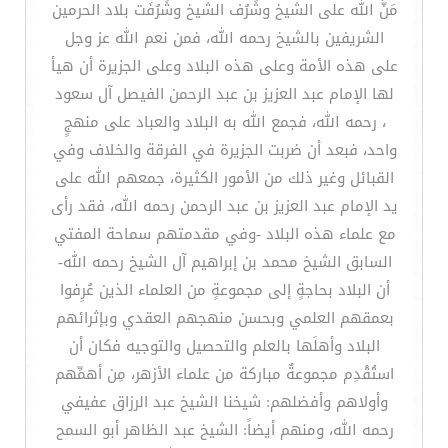
مَنَّ الله على الشيخ وشَرُف الشيخ وشَرُفَت بلاد الحرمين
الشريفين بالشيخ رحمه الله، فمن نعم الله عز وجل
على هذه الأمة وعلى هذه البلاد وعلى الجزيرة أن هيأ
لها الإمام عبد العزيز بن عبد الرحمن الفيصل آل سعود
، رحمه الله، فجمع الله به البلاد والعباد على منهجٍ
واحد، فبعد أن ضربت الجزيرة في الفرقة والخلاف وفي
القبائل وغير ذلك من الأمور الكثيرة، جمعهم الله على
يد الإمام عبد العزيز بن عبد الرحمن رحمه الله، فقد رأى
مع علماء هذه البلاد -وفي مقدمتهم سماحة المفتي
السابق الشيخ محمد بن إبراهيم آل الشيخ رحمه الله-
أن البلاد بحاجةٍ إلى مجموعةٍ من العلماء الذين عُرِفوا
بعمقهم العلمي وبحسن منهجهم العقدي وبإثرائهم
البلاد وأهلَها بالعلم والتحصيل والتوجيه فكان أن
استُقْدِم مجموعةٌ مباركة من علماء الأزهر، مِن أهمِّهم
وأولاهم وأفضلهم: شيخنا الشيخ عبد الرزاق عفيفي
رحمه الله، ومنهم أيضاً: الشيخ عبد الظاهر أبو السمح