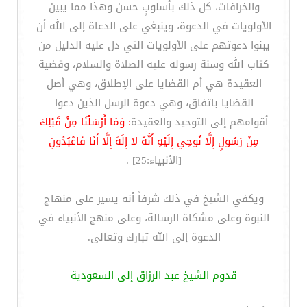
والخرافات، كل ذلك بأسلوبٍ حسن وهذا مما يبين
الأولويات في الدعوة، وينبغي على الدعاة إلى الله أن
يبنوا دعوتهم على الأولويات التي دل عليه الدليل من
كتاب الله وسنة رسوله عليه الصلاة والسلام، وقضية
العقيدة هي أم القضايا على الإطلاق، وهي أصل
القضايا باتفاق، وهي دعوة الرسل الذين دعوا
أقوامهم إلى التوحيد والعقيدة
: وَمَا أَرْسَلْنَا مِنْ قَبْلِكَ
مِنْ رَسُولٍ إِلَّا نُوحِي إِلَيْهِ أَنَّهُ لا إِلَهَ إِلَّا أَنَا فَاعْبُدُونِ
[الأنبياء:25] .
ويكفي الشيخ في ذلك شرفاً أنه يسير على منهاج
النبوة وعلى مشكاة الرسالة، وعلى منهج الأنبياء في
الدعوة إلى الله تبارك وتعالى.
قدوم الشيخ عبد الرزاق إلى السعودية