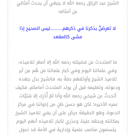
الشيخ عبد الرزاق رحمه الله لا ينبغي أن يحدث أمثالي
عن أمثاله:
لا تعرِضَنَّ بذكرنا في ذكرهم..........ليس الصحيح إذا
مشى كالمقعد
ما المتحدث عن فضيلته رحمه الله إلا أصغر تلاميذه،
وفي علمائنا اليوم وفي كبار علمائنا مَن هُم مِن أبر
تلاميذ الشيخ وأوثقهم صلةً به، فالشيخ بذل جهده
ودعوته، وتعليمه قبل أن يولد المتحدث أمامكم، فكيف
أتحدثُ عن شيخي رحمه الله وأنا لَمْ أُدْرِك إلا سُنَيَّات
عمره الأخيره؛ لكن هو حسن ظنٍ من إخواننا في مركز
الدعوة، وهو الحقيقة حرصٌ على أن يفي تلاميذ الشيخ
بمكانته وبحقه علينا، وعذري لكبار تلاميذه أنهم اليوم
يتسنمون مناصب علمية وإدارية في الأمة قد تحول