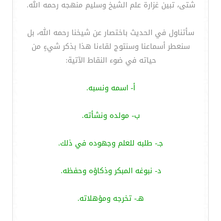
شتى، تبين غزارة علم الشيخ وسليم منهجه رحمه الله.
سأتناول في الحديث باختصار عن شيخنا رحمه الله، بل
سنعطر أسماعنا وسنتوج لقاءنا هذا بذكر شيءٍ من
حياته في ضوء النقاط الآتية:
أ- اسمه ونسبه.
ب- مولده ونشأته.
جـ- طلبه للعلم وجهوده في ذلك.
د- نبوغه المبكر وذكاؤه وحفظه.
هـ- تخرجه ومؤهلاته.