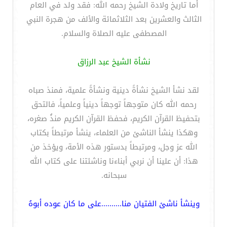
أما تاريخ ولادة الشيخ رحمه الله: فقد ولد في العام
الثالث والعشرين بعد الثلاثمائة والألف من هجرة النبي
المصطفى عليه الصلاة والسلام.
نشأة الشيخ عبد الرزاق
لقد نشأ الشيخ نشأةً دينية ونشأةً علمية، فمنذ صباه
رحمه الله كان متوجهاً توجهاً دينياً وعلمياً، فالتحق
بتحفيظ القرآن الكريم، فحفظ القرآن الكريم منذُ صغره،
وهكذا ينشأ الناشئ من العلماء، ينشأ مرتبطاً بكتاب
الله عز وجل، ومرتبطاً بدستور هذه الأمة، ويؤخذ من
هذا: أن علينا أن نربي أبناءنا وناشئتنا على كتاب الله
سبحانه.
وينشأ ناشئ الفتيان منا..........على ما كان عوده أبوهُ