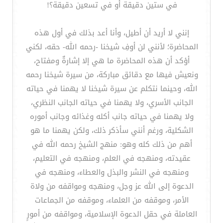
في ستين دقيقة أو في تسعين دقيقة؟!
إنني لا أريد أن أطيل، وأنا أعد بذلك في أول هذه
المحاضرة؛ لأنني لن أوفِ شيخنا -رحمه الله- حقه، لكني
أؤكد أن هذه المحاضرة ما هي إلا إشارةٌ ومفتاح،
ونعيش فيها مع دقائق مباركة، من سيرة شيخنا رحمه
الله، وحينما نتكلم عن سيرة شيخنا لا يهمنا في حياته
الجانب الأسري، ولا يهمنا في حياته الجانب النظري،
ولا يهمنا في حياته جانب أكله وغذائه وجانب أموره
الشكلية، ورغم أنني سأذكر ذلك، ولكن يهمنا ما هو
أهم من ذلك كله وهو: منهج الشيخ رحمه الله في
عقيدته، ومنهجه في العلم، ومنهجه في التعليم،
ومنهجه في النشر والبذل والعطاء، ومنهجه في
الدعوة إلى الله عز وجل، ومنهجه ومواقفه من ولاة
الأمر، وموقفه من العلماء، وموقفه من الجماعات
العاملة في حقل الدعوة الإسلامية، ومواقفه من أمورٍ