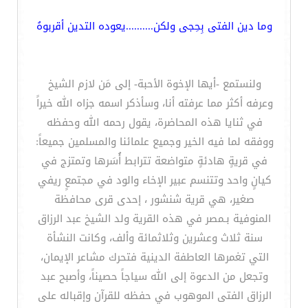
وما دين الفتى بِحِجى ولكن..........يعوده التدين أقربوهُ
ولنستمع -أيها الإخوة الأحبة- إلى مَن لازم الشيخ
وعرفه أكثر مما عرفته أنا، وسأذكر اسمه جزاه الله خيراً
في ثنايا هذه المحاضرة، يقول رحمه الله وحفظه
ووفقه لما فيه الخير وجميع علمائنا والمسلمين جميعاً:
في قريةٍ هادئةٍ متواضعة تترابط أُسَرها وتمتزج في
كيانٍ واحد وتتنسم عبير الإخاء والود في مجتمعٍ ريفي
صغير، هي قرية شنشور ، إحدى قرى محافظة
المنوفية بـمصر في هذه القرية ولد الشيخ عبد الرزاق
سنة ثلاث وعشرين وثلاثمائة وألف، وكانت النشأة
التي تغمرها العاطفة الدينية فتحرك مشاعر الإيمان،
وتجعل من الدعوة إلى الله سياجاً حصيناً، وأصبح عبد
الرزاق الفتى الموهوب في حفظه للقرآن وإقباله على