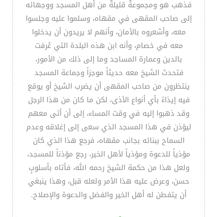
فذهب هو ومجموعةٌ قليلةٌ من أهل المسجد ووجهائه
إلى صاحب المقهى في مقهاه، وسلموا عليه وجلسوا
معه، وأشعروه بالأمان، وأنهم لا يريدون أن يدخلوا
معه في خصام، وأنه ابن هذه البلدة التي عُرفت
بالدين وعمارة المساجد وما إلى ذلك من الأمور،
فتحدث الشيخ معه حديثاً موجزاً وجماعة المسجد
ينتظرون من صاحب المقهى أن يضرب الشيخ أو يوقع
فيه إيذاءً بأي أنواع الأذى، لكن ما كان من هذا الرجل
وقد ذهبوا إليه في وقت المساء، إلى أن أتى معهم
ليؤذن في هذا المسجد الذي سعى إلى إغلاقه وعدم
السماح ببنائه بجانب مقهاه، فرجع هذا الذي كان
مؤذياً للدعوة ومؤذياً لأهل الخير، رجع مؤذناً للمسجد،
ولعل هذا من حكمة الشيخ رحمه الله، فأتاه بأسلوبٍ
حسن، وعرض عليه هذا الأمر ولعله قبل، وهذا ينبغي
أن يتفطن له أهل الخير والفضل والدعوة والإصلاح.