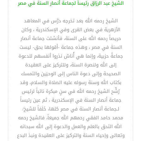
الشيخ عبد الرزاق رئيساً لجماعة أنصار السنة في مصر
الشيخ رحمه الله بعد تخرجه درَّس في المعاهد
الأزهرية في بعض القرى وفي الإسكندرية ، وكان
حريصاً رحمه الله على السنة، فأنشئت جماعة أنصار
السنة في مصر ، وهذه جماعة -أقولها بحق- ليست
جماعةً حزبية، وإنما هي أُناسٌ نذروا أنفسهم للدعوة
إلى الله ولنصرة السنة، وللتركيز على العقيدة
الصحيحة وإلى دعوة الناس إلى الوحيَين والتمسك
بكتاب الله وسنة رسوله عليه الصلاة والسلام، وقد
رُشِّح الشيخ رحمه الله في سنٍ مبكرة نائباً لرئيس
جماعة أنصار السنة في الإسكندرية ، ثم عين رئيساً
لـجماعة أنصار السنة في مصر كلها، خَلَفاً للشيخ/
محمد حامد الفقي رحمهم الله جميعاً، فالشيخ رحمه
الله التحق بالعلم والعمل والدعوة إلى الله سبحانه
وتعالى وإحياء السنة والتركيز على العقيدة ونبذ البدع