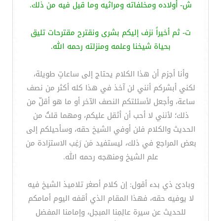
ش- أولاده ومخلفاته ومراثيه وما قيل فيه من ذلك.
ت- ثم أخيراً نزف إليكم بشرى ونقترح مقترحات تليق
بحياة شيخنا وعلمه ومنزلته رحمه الله.
وأنا أجزم أن هذا الكلام يحتاج إلى ساعاتٍ طويلة،
لكني أبشركم أنني لن آخذ في هذا كله أكثر من نصف
ساعة، وأجعل لأسئلتكم النصف الآخر أو ما هو أقلّ من
ذلك؛ لأنني لا أحب أن أثقل عليكم، ومهما قلتُ من
الحديث والكلام فلن أوفي الشيخ حقه، وسأحيلكم إلى
بعض المراجع في ذلك، ليستفيد مَن رَغِب الاستزادة من
علم الشيخ ومنهجه رحمه الله.
وبادئ ذي بدء أقول: إن كلام أصغر تلاميذ الشيخ فيه
لا يوفيه حقه، فهذا المقام الذي أقفه اليوم أمامكم
للحديث عن سيرة عالِمِنا المبجل، وإمامنا المفضل