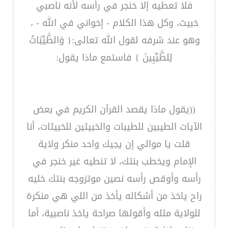
فلا تعطيه إلا خنجر في رأسه لأنه ناصبي
خبيث، وكل هذا الكلام - إخواني في الله - ،
وهو عند شرفه لقول الله تعالى:{ وَالطَّيِّبَاتُ
لِلطَّيِّبِينَ } فاستمع ماذا يقول:
((يقول ماذا يقصد القرآن الكريم في بعض
الآيات الطيبين للطيبات والخبيثين للخبيثات، أنا
قلت يا موالي إن يجيك واحد منكر ولاية
الإمام ويخطب بنتك، لا تنطيه غير خنجر في
رأسه وأوقص رأسه نصين موتزوجه بنتك خليه
راح ياخذ من أشكاله يأخذ من اللي هي منكرة
للولاية مثله وأقولها صراحة ياخذ ناصبية، أما