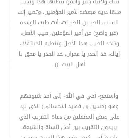
بنتك ولائية (غير واضح) تنطيها هذا ويجيب
منها ذرية مبغضة لأمير المؤمنين، وتصير إنت
السبب، الطيبين للطيبات، أنت طيب الولادة
(غير واضح) من أمير المؤمنين، طيب الأصل،
وتاخد الطيب هذا الأصل وتنطيه للخباثة!! ،
إياك، خذ الحذر يا عمران، خذ الحذر يا محق يا
أهل البيت..)).
واستمع- أخي في الله- إلى أحد شيوخهم
وهو (حسين بن فهيد الاحسائي) الذي يرد
على بعض المغفلين من دعاة التقريب الذي
يريدون التقريب بين أهل السنة والشيعة،
ولاحظ أخي كيف يغمز هذا الخبيث بعمر بن