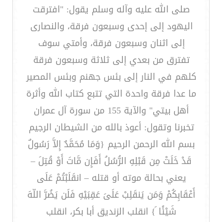
صلى الله عليه وآله وسلم يقول: "افترقت
اليهود إلى إحدى وسبعون فرقة، والنصارى
إلى اثنان وسبعون فرقة، وأمتي سوف
تفترق من بعدي إلى ثلاثة وسبعون فرقة
كلهم في النار إلى بئس جهنم وبئس المصير
ما عدا فرقة واحدة التي تتبع كتاب الله وأثرة
أهل بيتي" والآية 155 من سورة آل عمران
تخبرنا وتقول: أعوذ بالله من الشيطان الرجيم
بسم الله الرحمن الرحيم {وَمَا مُحَمَّدٌ إِلاَّ رَسُولٌ
قَدْ خَلَتْ مِن قَبْلِهِ الرُّسُلُ أَفَإِن مَّاتَ أَوْ قُتِلَ –
يعني بحالة موته أو قتله – انقَلَبْتُمْ عَلَى
أَعْقَابِكُمْ وَمَن يَنقَلِبْ عَلَىَ عَقِبَيْهِ فَلَن يَضُرَّ اللّهَ
شَيْئًا َ} انقلب الزنديق أبا بكر، انقلب