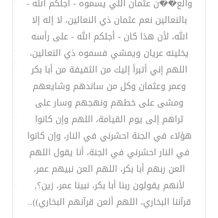
والع��ن عثمان اللي يسموه - أجلكم الله -
بالنعالين نعم عثمان ذي النعالين، لا إله إلا
الله، لأن هذا كان - أجلكم الله - على رأسه
يخلينه عريان ويمشي فسموه ذي النعالين،
اللهم إني أتبرأ إليك من الثقيفة من أبا بكر
وعمر وعثمان وكل من ساندهم وشايعهم
ومشى على خطهم ونهجهم وسار على
ثراهم إلى يوم القيامة، اللهم وإن كانوا
هؤلاء في الجنة احشرني في النار، وإن كانوا
في النار احشرني في الجنة، أنا يقول اللهم
العن ربهم أبا بكر، اللهم العن نبيهم عمر،
لأنهم يقولون ربنا أبا بكر، نبينا عمر، زين؟,
قرآننا البخاري، اللهم ألعن قرآنهم البخاري))..