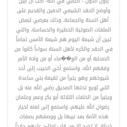
بأول الدول - أحبابي في الله- أحب أن أبين
وأوضح الحقد الشيعي الدفين والقديم على
أهل السنة والجماعة، وذلك بعرضي لبعض
الملفات الصوتية الخطيرة والحساسة، والتي
تبين أن شيعة اليوم هم شيعة الأمس تماماً
في الحقد والكره لأهل السنة سواءاً كانوا من
الصحابة أو من الع��ماء أو من ولاة الأمر
وفقهم الله، واستمع أخي الحبيب إلى أحد
شيوخهم وهو يتبرأ من ثقيفة بني ساعدة
التي بُويع تحتها الصديق رضي الله عنه بل
ويتبرأ من الخلفاء الثلاثة أبو بكر وعمر وعثمان
رضوان الله عليهم، واستمع إلى لعنه لخيار
هذه الأمة بعد نبيها بل ووصفهم بصفات
خبيثة، لا تخرج إلا من قلب امتلئ عليهم حقداً