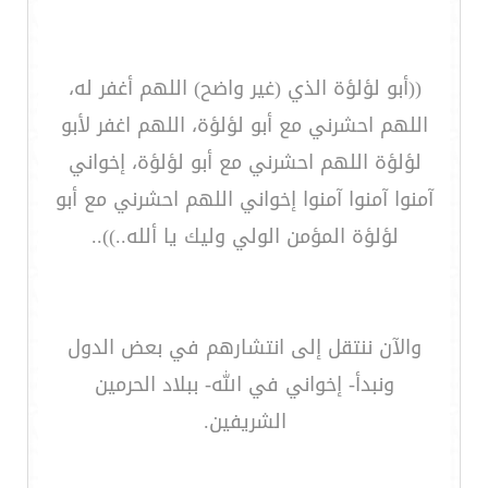
((أبو لؤلؤة الذي (غير واضح) اللهم أغفر له،
اللهم احشرني مع أبو لؤلؤة، اللهم اغفر لأبو
لؤلؤة اللهم احشرني مع أبو لؤلؤة، إخواني
آمنوا آمنوا آمنوا إخواني اللهم احشرني مع أبو
لؤلؤة المؤمن الولي وليك يا ألله..))..
والآن ننتقل إلى انتشارهم في بعض الدول
ونبدأ- إخواني في الله- ببلاد الحرمين
الشريفين.