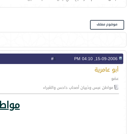
1
#
15-09-2006, 04:10 PM
أبو عامرية
عضو
مواطن عبس وذبيان أصحاب داحس والغبراء
مواطن