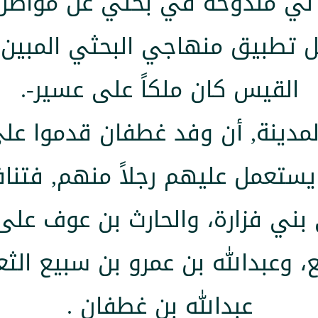
جد لي مندوحة في بحثي عن مواط
بل تطبيق منهاجي البحثي المبين 
القيس كان ملكاً على عسير-.
لمدينة, أن وفد غطفان قدموا على
يستعمل عليهم رجلاً منهم, فتناف
ني فزارة، والحارث بن عوف على
وعبدالله بن عمرو بن سبيع الثع
عبدالله بن غطفان .