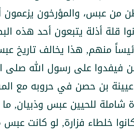
 من عبس، والمؤرخون يزعمون أن 
كانوا قلة أذلة يتبعون أحد هذه ا
ئيساً منهم, هذا يخالف تاريخ عب
 فيفدوا على رسول الله صلى الل
عيينة بن حصن في حروبه مع ال
 شاملة للحيين عبس وذبيان, ما ك
نوا خلطاء فزارة, لو كانت عبس مع