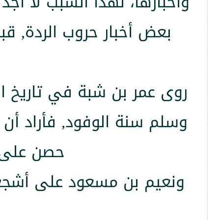
وأخبارها، لهذا السبب لا أ
بعض أخبار حروب الردة, ق
روى عمر بن شبة في تاريخ ا
وسلم سنة الوفود, فأراد أن 
حصن على ب
ونعيم بن مسعود على أشجع، 