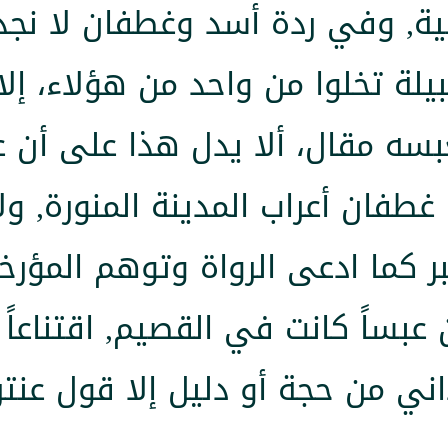
ة, وفي ردة أسد وغطفان لا نجد ذ
قبيلة تخلوا من واحد من هؤلاء، إل
بسه مقال، ألا يدل هذا على أن ع
غطفان أعراب المدينة المنورة, ول
ر كما ادعى الرواة وتوهم المؤرخ
عبساً كانت في القصيم, اقتناعاً
ني من حجة أو دليل إلا قول عنت