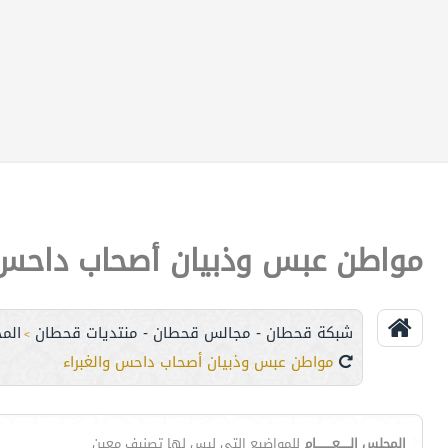
مواطن عبس وذبيان أصحاب داحس و
شبكة قحطان - مجالس قحطان - منتديات قحطان
الم
>
مواطن عبس وذبيان أصحاب داحس والغبراء
المجلس الـــــعــــــــام
للمواضيع التي ليس لها تصنيف معين