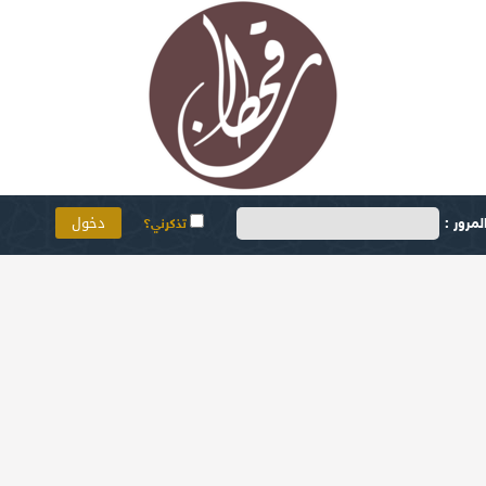
مرور :
تذكرني؟