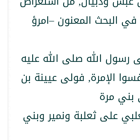
ن عبس وذبيان, من استعراض
في البحث المعنون –امرؤ
 رسول الله صلى الله عليه
سوا الإمرة, فولى عيينة بن
 بني مرة
لبي على ثعلبة ونمير وبني