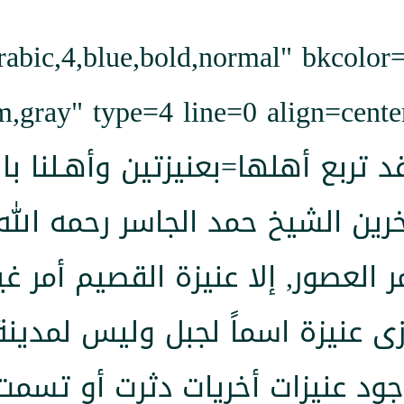
abic,4,blue,bold,normal" bkcolor
,gray" type=4 line=0 align=center
تربع أهلها=بعنيزتين وأهـلنا بالغـليم
رين الشيخ حمد الجاسر رحمه الله,
 العصور, إلا عنيزة القصيم أمر 
ى عنيزة اسماً لجبل وليس لمدينة
جود عنيزات أخريات دثرت أو تسمت ب