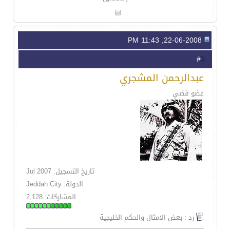
22-06-2008, 11:43 PM
3
#
عبدالرحمن المشجري
عضو فضي
تاريخ التسجيل: Jul 2007
الدولة: Jeddah City
المشاركات: 2,128
رد : بعض الامثال والحكم الخليجية