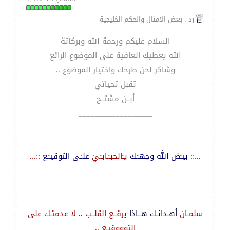
رد : بعض الامثال والحكم الخليجية
السلام عليكم ورحمة الله وبركاتة
الله يعطيك العافية على الموضوع الرائع
وشاكر لحن طرحك واختيار الموضوع ..
تقبل تحياتي
أبــن مشتــح
__________________
...::
بيـَض الله وجهـَـك
يـَالحبـَـابـَـيَ
علـَـى التوقيـَـع
::...
سلمـان
أهـدائـك هــاذا
يرقــع القلــب
..
لا عدمتـك
على
التوووقيـع ..