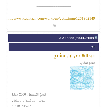
__________________
http://www.qahtaan.com/works/up/get....fmnp1261962149
23-06-2008, 09:33 AM
5
#
عبدالهادي ابن مشتح
عضو فضي
تاريخ التسجيل: May 2006
الدولة: العرقيـــن ـ الريـــاض
المشاركات: 1,410