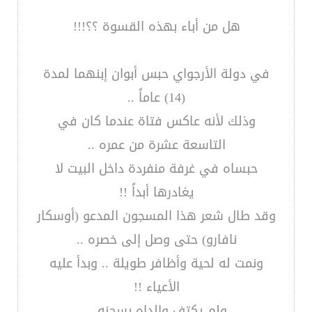
هل من أباء بهذه القسوة ؟؟!!!
في دولة الأرجواي حبس أبوان إبنهما لمدة
(14) عاماً ..
وذلك لأنه عاكس فتاة عندما كان في
التاسعة عشرة من عمره ..
حبساه في غرفة منفردة داخل البيت لا
يغادرها أبداً !!
وقد طال شعر هذا المسجون المدعو (أوسكار
نافارو) حتى وصل إلى خصره ..
ونمت له لحية وأظافر طويلة .. وبدأ عليه
الأعياء !!
ولم يكتف والداه بسجنه ..