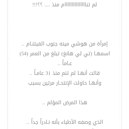
لم تنااااااااااااااام منذ .... ؟؟!!!
إمرأة من هوشي مينه جنوب الفيتنـام ..
اسمهـا (تي لي هانغ) تبلغ من العمر (54)
عـاماً ..
قالت أنهـا لم تنم منذ 31 عامـاً ..
وأنهـا حاولت الإنتحـار مرتين بسبب
هذا المرض المؤلم ..
الذي وصفه الأطباء بأنه نـادراً جداً ..