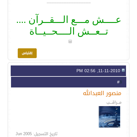
__________________
عــــش مـــع الـــقــرآن ....
تــعــش الــــحــيــاة
11-11-2010, 02:56 PM
3
#
منصور العبدالله
مـــراقــــب
تاريخ التسجيل: Jun 2005