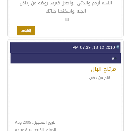
اللهم أرحم والدتي ..وأجعل قبرها روضه من رياض
الجنه..واسكنها جناتك
18-12-2010, 07:39 PM
4
#
مرتاح البال
..:: قلم من ذهب ::..
تاريخ التسجيل: Aug 2005
الدولة: الخبر+ سراة عبيده