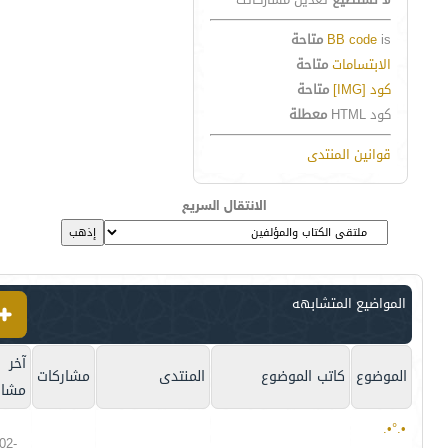
is
BB code
متاحة
الابتسامات
متاحة
كود [IMG]
متاحة
كود HTML
معطلة
قوانين المنتدى
الانتقال السريع
المواضيع المتشابهه
آخر
الموضوع
كاتب الموضوع
المنتدى
مشاركات
مشار
•.°•.
02-