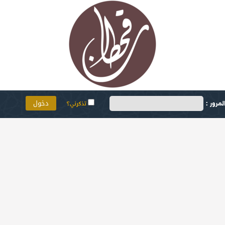
مرور :
تذكرني؟