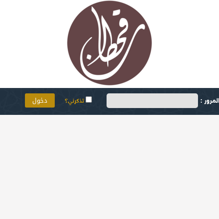
مرور :
تذكرني؟