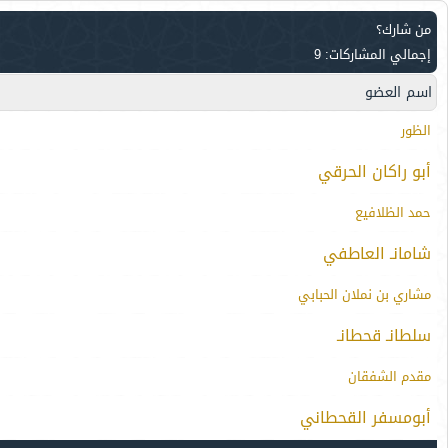
من شارك؟
إجمالي المشاركات: 9
اسم العضو
الظور
أبو راكان الحرقي
حمد الظلافيع
شامانـ العاطفي
مشاري بن نملان الحبابي
سلطانـ قحطانـ
مقدم الشفقان
أبومسفر القحطاني