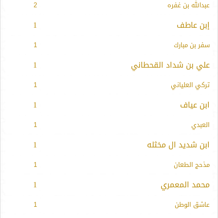
عبدالله بن غفره
2
إبن عاطف
1
سفر بن مبارك
1
علي بن شداد القحطاني
1
تركي العلياني
1
ابن عياف
1
العبدي
1
ابن شديد ال مخثله
1
مذحج الطعان
1
محمد المعمري
1
عاشق الوطن
1