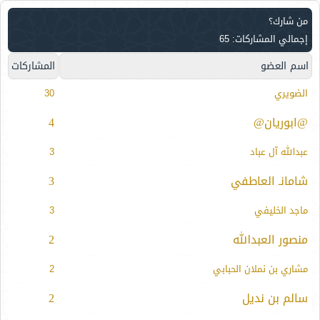
من شارك؟
إجمالي المشاركات: 65
اسم العضو
المشاركات
الضويري
30
@ابوريان@
4
عبدالله آل عباد
3
شامانـ العاطفي
3
ماجد الخليفي
3
منصور العبدالله
2
مشاري بن نملان الحبابي
2
سالم بن نديل
2