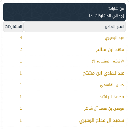
من شارك؟
إجمالي المشاركات: 18
اسم العضو
المشاركات
عيد البصيري
4
فهد ابن سالم
2
@تركي السنحاني@
1
عبدالهادي ابن مشتح
1
حسن الفاهمي
1
محمد الراشد
1
موسى بن محمد آل شاهر
1
سعيد ال قداح الزهيري
1