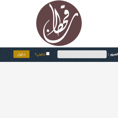
مرور :
تذكرني؟