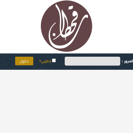
مرور :
تذكرني؟