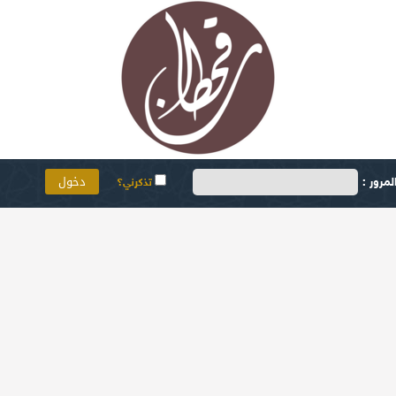
مرور :
تذكرني؟