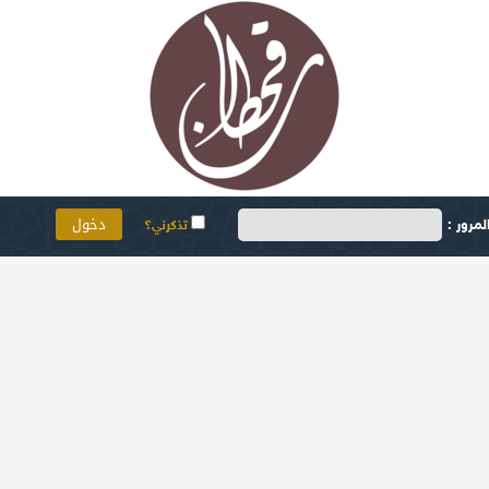
مرور :
تذكرني؟