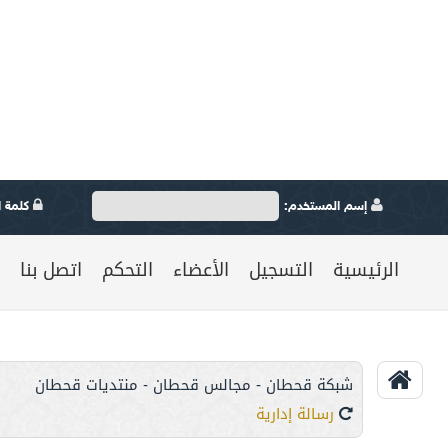
إسم المستخدم:
كلمة ال
الرئيسية
التسجيل
الأعضاء
التحكم
اتصل بنا
شبكة قحطان - مجالس قحطان - منتديات قحطان
رسالة إدارية