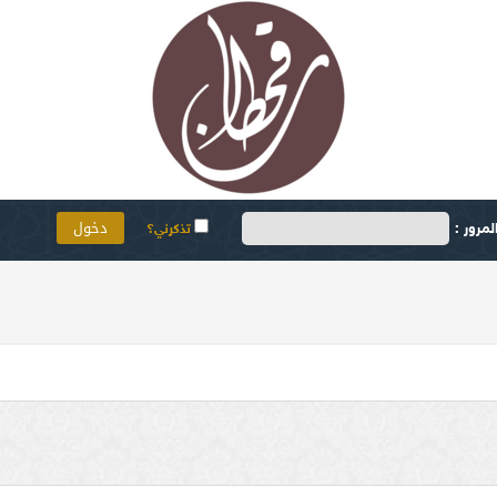
مرور :
تذكرني؟