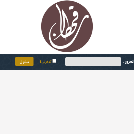
مرور :
تذكرني؟