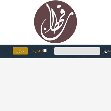
مرور :
تذكرني؟