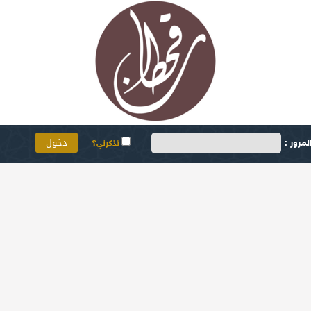
مرور :
تذكرني؟