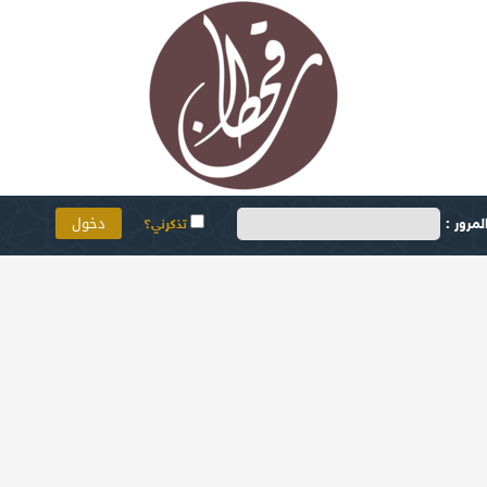
مرور :
تذكرني؟