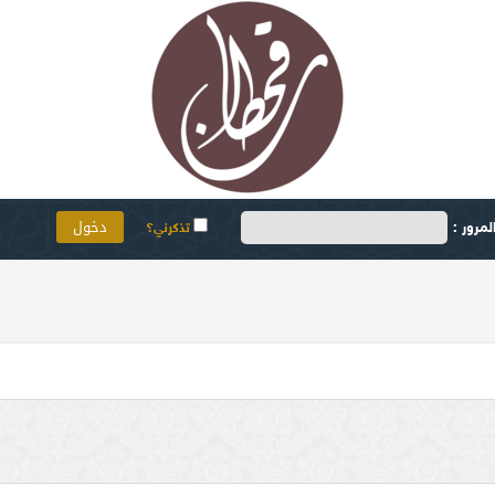
مرور :
تذكرني؟