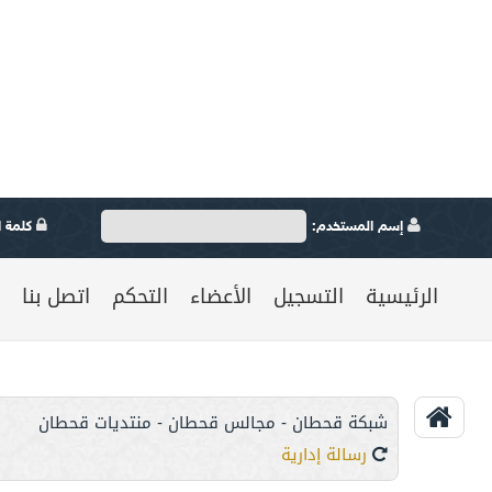
إسم المستخدم:
كلمة ال
الرئيسية
التسجيل
الأعضاء
التحكم
اتصل بنا
شبكة قحطان - مجالس قحطان - منتديات قحطان
رسالة إدارية