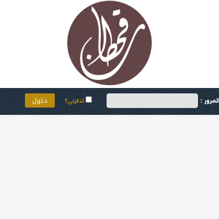
مرور :
تذكرني؟