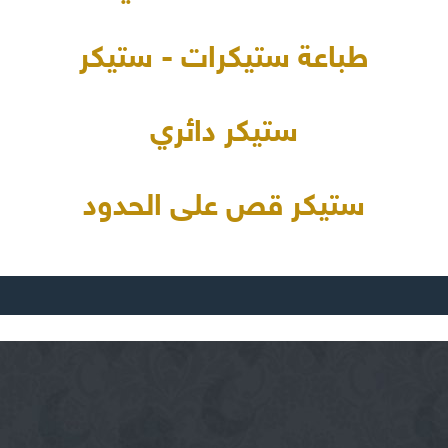
طباعة ستيكرات - ستيكر
ستيكر دائري
ستيكر قص على الحدود