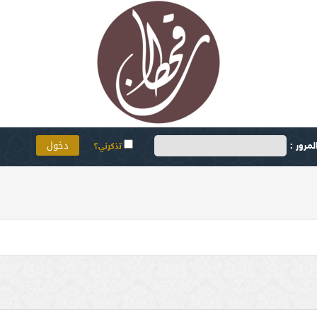
مرور :
تذكرني؟