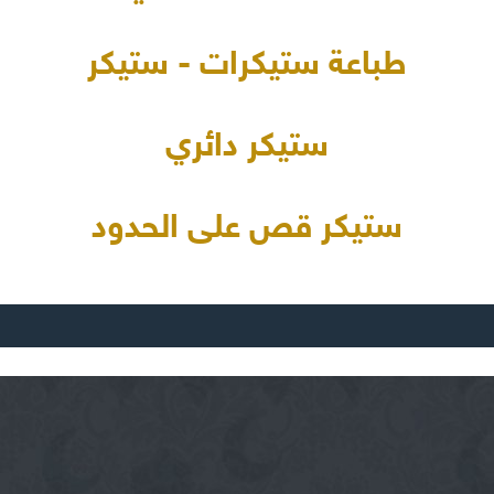
طباعة ستيكرات - ستيكر
ستيكر دائري
ستيكر قص على الحدود