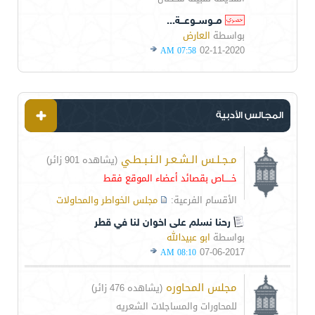
مــوســوعـــة...
بواسطة
العارض
02-11-2020
07:58 AM
المجالس الأدبية
مـجـلـس الـشـعـر الـنـبـطـي
(يشاهده 901 زائر)
خـــــاص بقصائد أعضاء الموقع فقط
الأقسام الفرعية:
مجلس الخواطر والمحاولات
رحنا نسلم على اخوان لنا في قطر
بواسطة
ابو عبيدالله
07-06-2017
08:10 AM
مجلس المحاوره
(يشاهده 476 زائر)
للمحاورات والمساجلات الشعريه