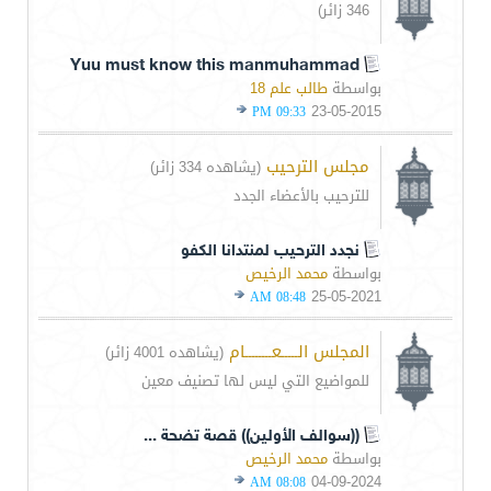
346 زائر)
Yuu must know this manmuhammad
بواسطة
طالب علم 18
23-05-2015
09:33 PM
مجلس الترحيب
(يشاهده 334 زائر)
للترحيب بالأعضاء الجدد
نجدد الترحيب لمنتدانا الكفو
بواسطة
محمد الرخيص
25-05-2021
08:48 AM
المجلس الـــــعــــــــام
(يشاهده 4001 زائر)
للمواضيع التي ليس لها تصنيف معين
((سوالف الأولين)) قصة تضحة ...
بواسطة
محمد الرخيص
04-09-2024
08:08 AM