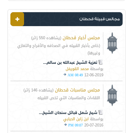
مجالس قبيلة قحطان
مجلس أخبار قحطان
(يشاهده 550 زائر)
(خاص بأخبار القبيله في الصحافه والأفراح والتعازي
وغيرها)
تعزية الشيخ عبدالله بن سالم...
بواسطة
محمد القويفل
12-06-2019
08:49 AM
مجلس مناسبات قحطان
(يشاهده 146 زائر)
اللقاءات والمناسبات التي تخص القبيله
شيخ شمل قبائل سنحان الشيخ...
بواسطة
ابن زابن الحبابي
20-07-2016
09:07 PM