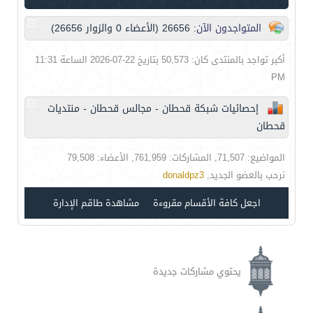
المتواجدون الآن
: 26656 (الأعضاء 0 والزوار 26656)
أكبر تواجد بالمنتدى كان: 50,573 بتاريخ 22-07-2026 الساعة 11:31
PM
إحصائيات شبكة قحطان - مجالس قحطان - منتديات
قحطان
المواضيع: 71,507, المشاركات: 761,959, الأعضاء: 79,508
نرحب بالعضو الجديد,
donaldpz3
اجعل كافة الأقسام مقروءة
مشاهدة طاقم الإدارة
يحتوي مشاركات جديدة