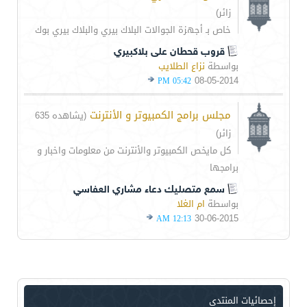
زائر)
خاص بـ أجهزة الجوالات البلاك بيري والبلاك بيري بوك
قروب قحطان على بلاكبيري
بواسطة
نزاع الطلايب
08-05-2014
05:42 PM
مجلس برامج الكمبيوتر و الأنترنت
(يشاهده 635
زائر)
كل مايخص الكمبيوتر والأنترنت من معلومات واخبار و
برامجها
سمع متصليك دعاء مشاري العفاسي
بواسطة
ام الغلا
30-06-2015
12:13 AM
إحصائيات المنتدى