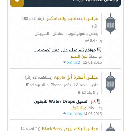
مجلس التصاميم والجرافكس
(يشاهده 193
زائر)
يختص بالفوتوشوب . الفلاش . السويش .
وإبداعاتكم
مواقع تساعدك على عمل تصميم...
بواسطة
عين الصقر
12-01-2015
09:24 PM
مجلس أجهزة أبل Apple
(يشاهده 22 زائر)
خاص بـ أجهزة الايفون iPhone و الايبود iPod
والايباد iPad
خبر
تحميل Water Drops للأيفون
بواسطة
لوز الشرق
14-06-2015
08:36 PM
مجلس البلاك بيري BlackBerry
(يشاهده 14