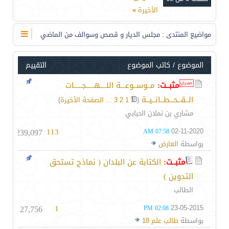
الأخيرة
»
مواضيع المنتدى
: مجلس الديار و قصص وسوالف من الماضي
الموضوع
/
كاتب الموضوع
التقييم
مثبــت:
مــوســوعـــة اللــــهـــــجـــــات
الــقــحــطــانــيــة
‏
(
1
2
3
...
الصفحة الأخيرة
)
مشاري بن نملان الحبابي
239,097
113
02-11-2020
07:58 AM
بواسطة
العارض
مثبــت:
الكتابة عن البلدان ( نماذج تستحق
التدوين )
الطالب
27,756
1
23-05-2015
02:08 PM
بواسطة
طالب علم 18