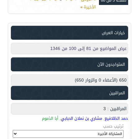
صفحة 5 من 68
الأخيرة
»
خيارات العرض
عرض المواضيع من 81 إلى 100 من 1346
المتواجدون الآن
650 (الأعضاء 0 والزوار 650)
المراقبين
المراقبين : 3
حمد الظلافيع
,
مشاري بن نملان الحبابي
,
أبا الذموم
ترتيب حسب