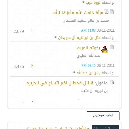
بواسطة
ثورة عرب
امرأة خافت الله فأعزها الله
محمد بن فالح سعيد القحطان
2,679
1
08-11-2011
11:03 AM
بواسطة
مثل بن ابراهيم أل سويدان
بخوته المريه
عـبدالله العليي
4,476
2
06-11-2011
08:15 PM
بواسطة
رسن بن عبدالله
منقول:
قبائل قحطان اكبر اتساع في الجزيره
بن نجيبه ال مثيب
-
-
-
«
الأولى
<
3
4
5
6
7
15
55
>