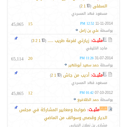
السفلى
‏
)
2
1
(
مسعود فهد المسردي
45,065
15
11-11-2014
12:52 PM
بواسطة
علي بن زامل
مثبــت:
زيارتي لفرعة طريب .....
‏
)
3
2
1
(
ماجد الخليفي
65,114
20
31-07-2014
11:26 PM
بواسطة
حمد سعيد أبوظهير
مثبــت:
أديب من جاش
‏
)
2
1
(
مسعود فهد المسردي
45,865
12
07-10-2012
01:42 PM
بواسطة
حمد الظلافيع
مثبــت:
ضوابط ومعايير المشاركة في مجلس
الديار وقصص وسوالف من الماضي
مشاري بن نملان الحبابي