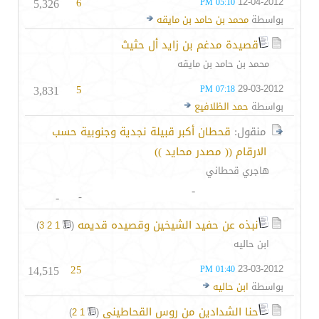
5,326
6
12-04-2012
05:10 PM
بواسطة
محمد بن حامد بن مايقه
قصيدة مدغم بن زايد أل حثيث
محمد بن حامد بن مايقه
3,831
5
29-03-2012
07:18 PM
بواسطة
حمد الظلافيع
منقول:
قحطان أكبر قبيلة نجدية وجنوبية حسب
الارقام (( مصدر محايد ))
هاجري قحطاني
-
-
-
نبذه عن حفيد الشيخين وقصيده قديمه
‏
)
3
2
1
(
ابن حاليه
14,515
25
23-03-2012
01:40 PM
بواسطة
ابن حاليه
حنا الشدادين من روس القحاطيني
‏
)
2
1
(