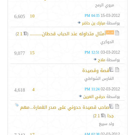
مروي الرمح
6,605
10
15-03-2012
04:35 PM
بواسطة
مبارك بن حاضر
أمثال متداوله عند الحباب قحطان..........
‏
)
2
1
(
الدوكري
9,077
15
03-03-2012
12:51 PM
بواسطة
ملاح
قصة وقصيدة
الفارس الشواطي
4,618
4
02-03-2012
11:24 PM
بواسطة
حرقي العرين
صاحب قصيدة حدوني على صدر الغمارة...مهم
جدا
‏
)
2
1
(
ولد سبيع
17
02-03-2012
02:38 AM