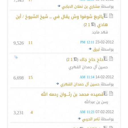
7,343
بواسطة
مشاري بن نملان الحبابي
يالربع شوفوا وش يقال في ,, شيخ الشيوخ / أبن
هادي
‏
)
2
1
(
فهد ماجد
9,526
11
23-02-2012
12:11 PM
بواسطة
لبرق
حاح حاح جاك
‏
)
2
1
(
حسين آل حمدان الفهري
6,698
15
14-02-2012
11:14 AM
بواسطة
حسين آل حمدان الفهري
قصيده محمد بن رثـــوان رحمه الله
رسن بن عبدالله
3,231
4
07-02-2012
11:23 AM
بواسطة
ثامر الحربي