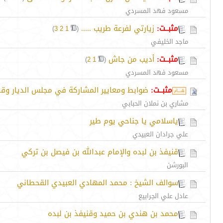
مسعود فهد المسردي
مثبــت:
زيارتي لفرعة طريب .....
‏
)
3
2
1
(
ماجد الخليفي
مثبــت:
أديب من جاش
‏
)
2
1
(
مسعود فهد المسردي
مثبــت:
ضوابط ومعايير المشاركة في مجلس الديار 
مشاري بن نملان الحبابي
ياسلامي يا جناحي يوم طير
علي جرادان العبيدي
قنيفذ بن لبده والإمام عبدالله بن فيصل بن تركي
البورشن
سوالف الشيخ : محمد المهادي العبيدي القحطاني
عادل علي الجرابيع
محمد بن هندي بن حميد وقنيفذ بن لبده