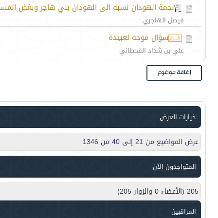
نجمة الهودان نسبه الى الهودان بني هاجر وبغض المسم
فيصل الهاجري
سؤال موجه لعبيدة
علي بن شداد القحطاني
خيارات العرض
عرض المواضيع من 21 إلى 40 من 1346
المتواجدون الآن
205 (الأعضاء 0 والزوار 205)
المراقبين