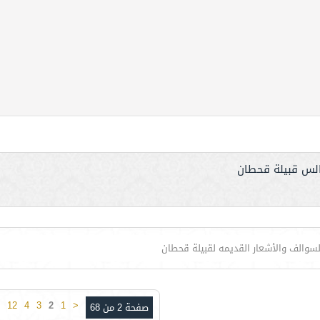
لس قبيلة قحطان
والف والأشعار القديمه لقبيلة قحطان
12
4
3
2
1
<
صفحة 2 من 68