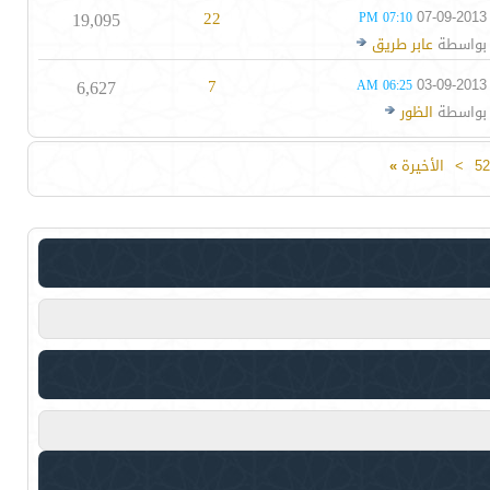
19,095
22
07-09-2013
07:10 PM
بواسطة
عابر طريق
6,627
7
03-09-2013
06:25 AM
بواسطة
الظور
52
>
الأخيرة
»