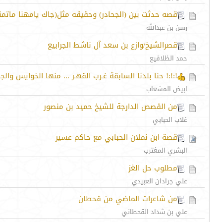
قصه حدثت بين (الجحادر) وحقيقه مثل(جاك يامهنا ماتمن
رسن بن عبدالله
قصرالشيخ/وازع بن سعد آل ناشط الجرابيع
حمد الظلافيع
!:!:! حنا بلدنا السابقة غـرب القهـر ... منها الخوايس والجحـ
ابيض المشعاب
من القصص الدارجة للشيخ حميد بن منصور
غلاب الحبابي
قصة ابن نملان الحبابي مع حاكم عسير
البشري المغترب
مطلوب حل الغز
علي جرادان العبيدي
من شاعرات الماضي من قحطان
علي بن شداد القحطاني