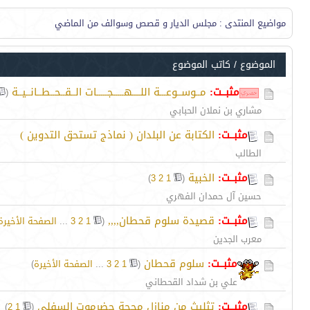
مواضيع المنتدى
: مجلس الديار و قصص وسوالف من الماضي
الموضوع
/
كاتب الموضوع
مثبــت:
مــوســوعـــة اللــــهـــــجـــــات الــقــحــطــانــيــة
‏
(
مشاري بن نملان الحبابي
مثبــت:
الكتابة عن البلدان ( نماذج تستحق التدوين )
الطالب
مثبــت:
الخبية
‏
)
3
2
1
(
حسين آل حمدان الفهري
مثبــت:
قصيدة سلوم قحطان,,,,
‏
(
1
2
3
...
الصفحة الأخيرة
معرب الجدين
مثبــت:
سلوم قحطان
‏
(
1
2
3
...
الصفحة الأخيرة
)
علي بن شداد القحطاني
مثبــت:
تثليث من منازل محجة حضرموت السفلى
‏
)
2
1
(