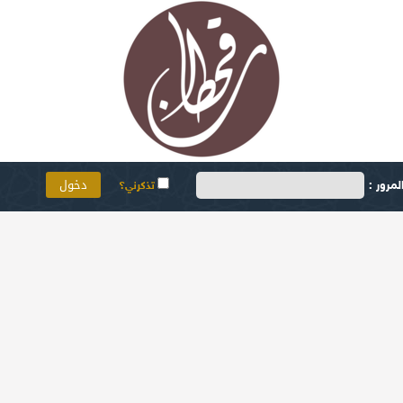
مرور :
تذكرني؟