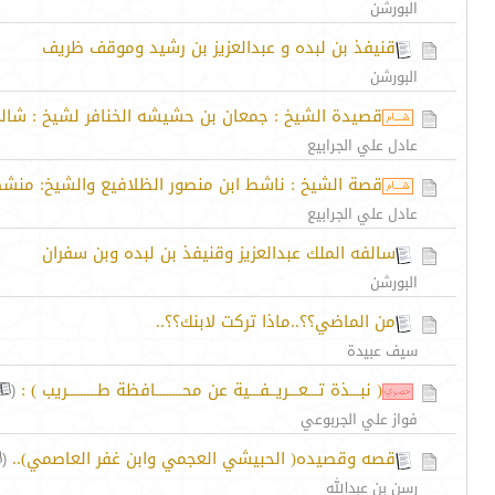
البورشن
قنيفذ بن لبده و عبدالعزيز بن رشيد وموقف ظريف
البورشن
قصيدة الشيخ : جمعان بن حشيشه الخنافر لشيخ : شالح 
عادل علي الجرابيع
قصة الشيخ : ناشط ابن منصور الظلافيع والشيخ: منشط 
عادل علي الجرابيع
سالفه الملك عبدالعزيز وقنيفذ بن لبده وبن سفران
البورشن
من الماضي؟؟..ماذا تركت لابنك؟؟..
سيف عبيدة
( نبـــذة تـــعـــريــفـــية عن محــــــــافظة طـــــــــريب ) :
‏
(
فواز علي الجربوعي
قصه وقصيده( الحبيشي العجمي وابن غفر العاصمي)..
‏
(
رسن بن عبدالله