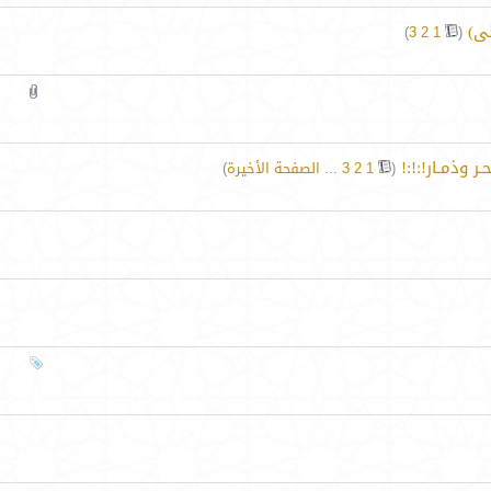
ى)
‏
)
3
2
1
(
ر وذمـار!:!:!
‏
(
1
2
3
...
الصفحة الأخيرة
)