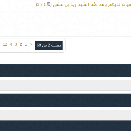
يات لديهم وقد تغنا الشيخ زيد بن عشق
‏
)
3
2
1
(
12
4
3
2
1
<
صفحة 2 من 68