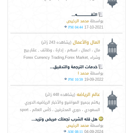
الثقـــــــــــــــــــــــه...
بواسطة
محمد الرخيص
17-10-2021
04:44 PM
المال والأعمال
(يشاهده 243 زائر)
مال ، اعمال ، اسهم ، إدارة ، وظائف , عقار،بيع
وشراء ,Forex Currency Trading,Forex Market
خدمات الترجمة والتدقيق...
بواسطة
محمد ا
19-09-2022
10:59 PM
عالم الرياضه
(يشاهده 448 زائر)
يهتم بجميع المواضيع والأخبار الرياضيه،الدوري
السعودي ، دوري المحترفين ، كأس العالم ، sport
هل قله الشرب تجعلك مريض وتزيد...
بواسطة
محمد الرخيص
04-09-2024
08:11 AM