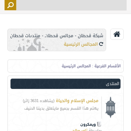
التسجيل
الأعضاء
التحكم
شبكة قحطان - مجالس قحطان - منتديات قحطان
اتصل بنا
المجالس الرئيسية
الأقسام الفرعية
: المجالس الرئيسية
المنتدى
مجلس الإسلام والحياة
(يشاهده 3631 زائر)
يهتم هذا القسم بجميع مايتعلق بديننا الحنيف
ويمكرون
بواسطة
ثامر صالح