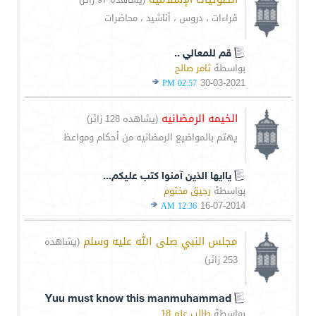
قراءات ، دروس ، أناشيد ، محاضرات
قم للمعالي ..
بواسطة
ثامر صالح
30-03-2021
02:57 PM
الخيمه الرمضانيه
(يشاهده 128 زائر)
يهتم بالمواضيع الرمضانيه من أحكام ومواعظ
ياايها الذين آمنوا كتب عليكم...
بواسطة
رحيق مختوم
16-07-2014
12:36 AM
مجلس النبي صلى الله عليه وسلم
(يشاهده
253 زائر)
Yuu must know this manmuhammad
بواسطة
طالب علم 18