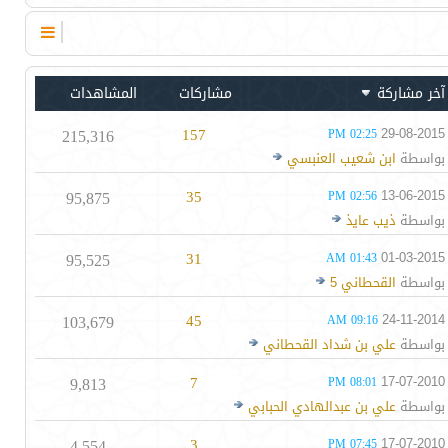
آخر مشاركة
مشاركات
المشاهدات
215,316
157
29-08-2015
02:25 PM
بواسطة
ابن شعيب العنبسي
95,875
35
13-06-2015
02:56 PM
بواسطة
ذيب عايذ
95,525
31
01-03-2015
01:43 AM
بواسطة
القحطاني 5
103,679
45
24-11-2014
09:16 AM
بواسطة
علي بن شداد القحطاني
9,813
7
17-07-2010
08:01 PM
بواسطة
علي بن عبدالهادي الحبابي
4,554
3
17-07-2010
07:45 PM