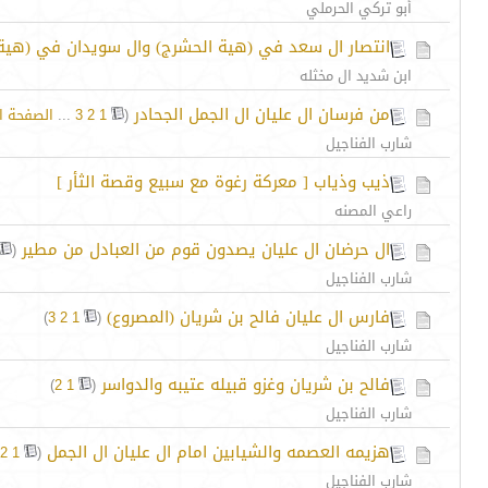
أبو تركي الحرملي
انتصار ال سعد في (هية الحشرج) وال سويدان في (هية ا
ابن شديد ال مخثله
من فرسان ال عليان ال الجمل الجحادر
‏
(
1
2
3
...
الصفحة ال
شارب الفناجيل
ذيب وذياب [ معركة رغوة مع سبيع وقصة الثأر ]
راعي المصنه
ال حرضان ال عليان يصدون قوم من العبادل من مطير
‏
(
شارب الفناجيل
فارس ال عليان فالح بن شريان (المصروع)
‏
)
3
2
1
(
شارب الفناجيل
فالح بن شريان وغزو قبيله عتيبه والدواسر
‏
)
2
1
(
شارب الفناجيل
هزيمه العصمه والشيابين امام ال عليان ال الجمل
‏
2
1
(
شارب الفناجيل