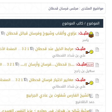
مواضيع المنتدى
: مجلس فرسان قحطان
الموضوع
/
كاتب الموضوع
مثبــت:
عزاوي وألقاب وشيوخ وفرسان قبائل قحطان
‏
(
ياسر
مثبــت:
مرابط الخيل عند قحطان
‏
(
1
2
3
...
الصفحة الأخي
علي بن شداد القحطاني
مثبــت:
,,,,(( قحطان....فرسان وأرسان )),,,,
‏
(
1
2
3
...
ال
سهيل بن راجح
مثبــت:
معايير اختيار فرسان قحطان
‏
(
1
2
3
...
الصفحة 
علي بن شداد القحطاني
الشيخ الفارس شفلوت بن عادي الجرابيع
حمد الظلافيع
مرثية شالح بن هدلان في جواده > عزيز النفس العبيدي 