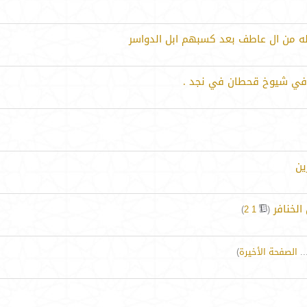
له من ال عاطف بعد كسبهم ابل الدواسر
 في شيوخ قحطان في نجد .
ين
الخنافر
‏
)
2
1
(
..
الصفحة الأخيرة
)