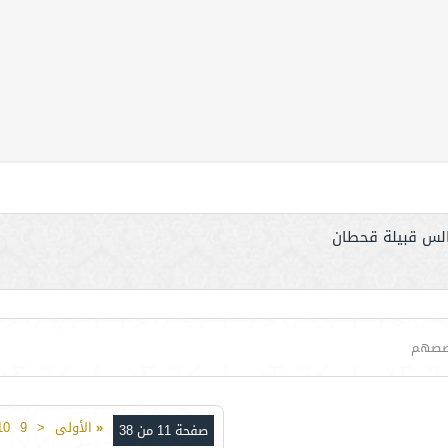
لس قبيلة قحطان
صصهم
«
الأولى
<
9
10
صفحة 11 من 38