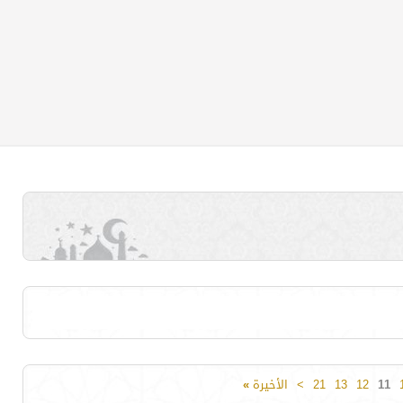
11
12
13
21
>
الأخيرة
»