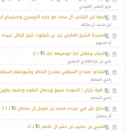
عزيز النفس العبيدي
قصة ابن الشايب ال سعد مع جاره الدوسري واسترجاع اب
ابن شديد ال مخثله
قصيدة الشيخ الفارس زيد بن شفلوت شيخ قبائل عبيده
أبا الذموم
الحباب ومقتل (((( ابوصيبعه ))))
‏
)
2
1
(
علي بن عبدالهادي الحبابي
الشاعر/ صنداح السهلي يمتدح الخنافر وشيوخهم السفار
راعي المصنه
[ هية بتران ] السوده سبيع ورحمان البقوم وعتيبه يغزون 
راعي المصنه
سابع حق في عبيده محمد بن شويل ال سلمان
‏
.
3
2
1
(
آل سلمان
قاسي بن عضيب بن حشر ال عاصم
‏
)
2
1
(