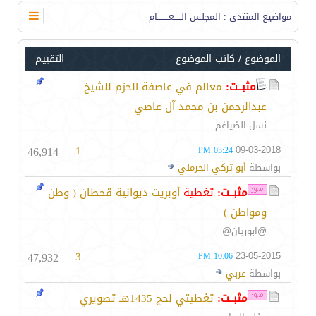
مواضيع المنتدى
: المجلس الـــــعــــــــام
الموضوع
/
كاتب الموضوع
التقييم
مثبــت:
معالم في عاصفة الحزم للشيخ
عبدالرحمن بن محمد آل عاصي
نسل الضياغم
46,914
1
09-03-2018
03:24 PM
بواسطة
أبو تركي الحرملي
مثبــت:
تغطية
أوبريت ديوانية قحطان ( وطن
ومواطن )
@ابوريان@
47,932
3
23-05-2015
10:06 PM
بواسطة
عربي
مثبــت:
تغطيتي لحج 1435هـ تصويري