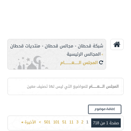
شبكة قحطان - مجالس قحطان - منتديات قحطان
المجالس الرئيسية
>
المجلس الـــــعــــــــام
المجلس الـــــعــــــــام
للمواضيع التي ليس لها تصنيف معين
1
2
3
11
51
101
501
>
الأخيرة
»
صفحة 1 من 718