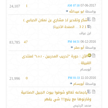
24,107
1
07-06-2017
07:18 AM
بواسطة
ابو عبيدالله
شكر وتقدير لـ( مشاري بن نملان الحبابي )
(
1
2
3
...
الصفحة الأخيرة
)
ابن عياف
83,785
47
06-12-2016
04:51 PM
بواسطة
أبو صقر
الآن : دورة "تدريب المدربين - t.o.t" لمنتدى
القبيلة .
أبوبسـام
21,996
0
11-10-2016
01:33 PM
بواسطة
أبوبسـام
ياجماعه تعالو شوفوا بيوت الجبيل الصناعية
وقارنوها مع ينبع!!! شي يقهر
محمد الرخيص