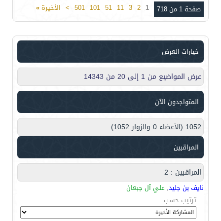
1
2
3
11
51
101
501
>
الأخيرة
»
صفحة 1 من 718
خيارات العرض
عرض المواضيع من 1 إلى 20 من 14343
المتواجدون الآن
1052 (الأعضاء 0 والزوار 1052)
المراقبين
المراقبين : 2
نايف بن جليد
,
علي آل جبعان
ترتيب حسب