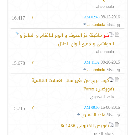
al-sonbola
16,417
0
08-12-2016
02:48 AM
بواسطة
al-sonbola
خبر
ماكينة جز الصوف و الوبر للأغنام و الماعز و
المواشى و جميع أنواع الحلال
al-sonbola
15,678
0
08-10-2015
11:32 AM
بواسطة
al-sonbola
كيف تربح من تغير سعر العملات العالمية
(فوركس) Forex
ماجد السعيري
15,715
0
15-06-2015
09:00 AM
بواسطة
ماجد السعيري
تفويض الكتروني 1436 هـ
حسام الدامر