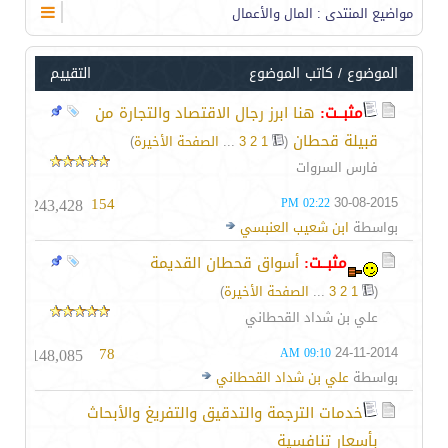
مواضيع المنتدى
: المال والأعمال
الموضوع
/
كاتب الموضوع
التقييم
مثبــت:
هنا ابرز رجال الاقتصاد والتجارة من
قبيلة قحطان
‏
(
1
2
3
...
الصفحة الأخيرة
)
فارس السروات
243,428
154
30-08-2015
02:22 PM
بواسطة
ابن شعيب العنبسي
مثبــت:
أسواق قحطان القديمة
(
1
2
3
...
الصفحة الأخيرة
)
علي بن شداد القحطاني
148,085
78
24-11-2014
09:10 AM
بواسطة
علي بن شداد القحطاني
خدمات الترجمة والتدقيق والتفريغ والأبحاث
بأسعار تنافسية