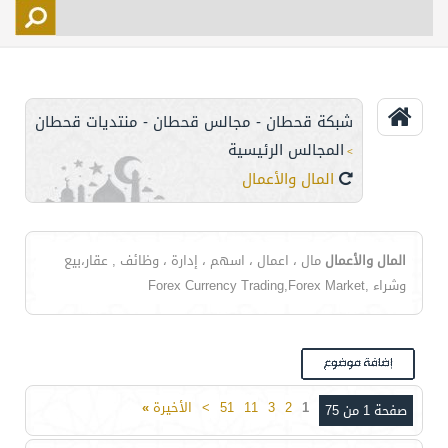
التسجيل
الأعضاء
التحكم
شبكة قحطان - مجالس قحطان - منتديات قحطان
اتصل بنا
المجالس الرئيسية
>
المال والأعمال
المال والأعمال
مال ، اعمال ، اسهم ، إدارة ، وظائف , عقار،بيع
وشراء ,Forex Currency Trading,Forex Market
1
2
3
11
51
>
الأخيرة
»
صفحة 1 من 75