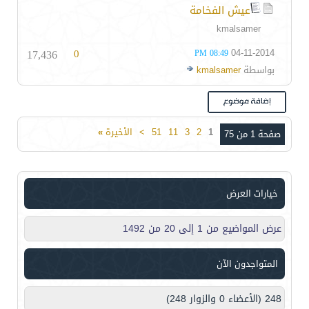
عيش الفخامة
kmalsamer
17,436
0
04-11-2014
08:49 PM
بواسطة
kmalsamer
1
2
3
11
51
>
الأخيرة
»
صفحة 1 من 75
خيارات العرض
عرض المواضيع من 1 إلى 20 من 1492
المتواجدون الآن
248 (الأعضاء 0 والزوار 248)