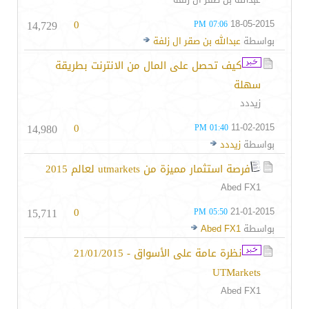
14,729
0
18-05-2015
07:06 PM
بواسطة
عبدالله بن صقر ال زلفة
كيف تحصل على المال من الانترنت بطريقة
سهلة
زيددد
14,980
0
11-02-2015
01:40 PM
بواسطة
زيددد
فرصة استثمار مميزة من utmarkets لعالم 2015
Abed FX1
15,711
0
21-01-2015
05:50 PM
بواسطة
Abed FX1
نظرة عامة على الأسواق - 21/01/2015
UTMarkets
Abed FX1